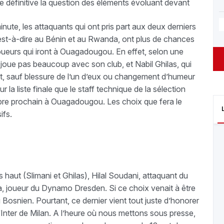
e définitive la question des éléments évoluant devant
te, les attaquants qui ont pris part aux deux derniers
'est-à-dire au Bénin et au Rwanda, ont plus de chances
s joueurs qui iront à Ouagadougou. En effet, selon une
ne joue pas beaucoup avec son club, et Nabil Ghilas, qui
t, sauf blessure de l’un d’eux ou changement d’humeur
 la liste finale que le staff technique de la sélection
obre prochain à Ouagadougou. Les choix que fera le
ifs.
 haut (Slimani et Ghilas), Hilal Soudani, attaquant du
oueur du Dynamo Dresden. Si ce choix venait à être
du Bosnien. Pourtant, ce dernier vient tout juste d’honorer
 l’Inter de Milan. A l’heure où nous mettons sous presse,