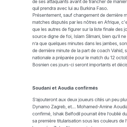
de ses attaquants avant de trancher de manièr
quil prendra avec lui au Burkina Faso.
Présentement, sauf changement de dernière minu
matches disputés par les nôtres en Afrique, c
que les autres de figurer sur la liste finale de
source digne de foi, Islam Slimani, bien qu’il 
n’a que quelques minutes dans les jambes, son
de dernière minute de la part de coach Vahid, sur
nationale a préparée pour le match du 12 oct
Bosnien ces jours-ci seront importants et décis
Soudani et Aoudia confirmés
S’ajouteront aux deux joueurs cités un peu plus
Dynamo Zagreb, et… Mohamed-Amine Aoudia, j
confirmé, Ishak Belfodil pourrait être l’oublié 
sa première titularisation sous les couleurs de