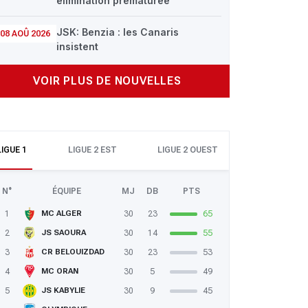
élimination prématurée
JSK: Benzia : les Canaris
08 AOÛ 2026
insistent
VOIR PLUS DE NOUVELLES
LIGUE 1
LIGUE 2 EST
LIGUE 2 OUEST
N°
ÉQUIPE
MJ
DB
PTS
1
30
23
65
MC ALGER
2
30
14
55
JS SAOURA
3
30
23
53
CR BELOUIZDAD
4
30
5
49
MC ORAN
5
30
9
45
JS KABYLIE