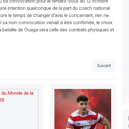
çu sa convocation pour le rendez-vous du 12 octobre
’une intention quelconque de la part du coach national
ncore le temps de changer d’avis le concernant, rien ne
Si sa non-convocation venait à être confirmée, le choix
a bataille de Ouaga sera celle des combats physiques et
 avertit !
Article suivant :
Suivant