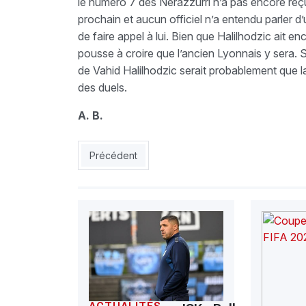
le numéro 7 des Nerazzurri n’a pas encore re
prochain et aucun officiel n’a entendu parler d
de faire appel à lui. Bien que Halilhodzic ait e
pousse à croire que l’ancien Lyonnais y sera. 
de Vahid Halilhodzic serait probablement que l
des duels.
A. B.
Article précédent : En amical : RCA 2 - IBL 2 : COE
Précédent