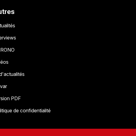
utres
ualités
terviews
HRONO
déos
 d'actualités
 var
rsion PDF
itique de confidentialité