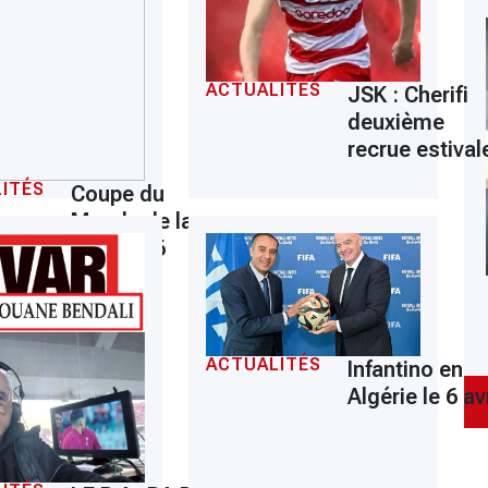
ACTUALITÉS
JSK : Cherifi
deuxième
recrue estival
ITÉS
Coupe du
Monde de la
FIFA 2026
ACTUALITÉS
Infantino en
Algérie le 6 avr