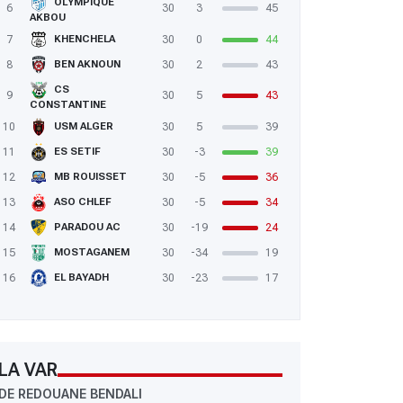
OLYMPIQUE
6
30
3
45
AKBOU
7
30
0
44
KHENCHELA
8
30
2
43
BEN AKNOUN
CS
9
30
5
43
CONSTANTINE
10
30
5
39
USM ALGER
11
30
-3
39
ES SETIF
12
30
-5
36
MB ROUISSET
 Sivasspor 5  Bucak Belediye Oguzhanspor 0 : Djebbour avait ouvert 
13
30
-5
34
ASO CHLEF
14
30
-19
24
PARADOU AC
15
30
-34
19
MOSTAGANEM
16
30
-23
17
EL BAYADH
LA VAR
DE REDOUANE BENDALI