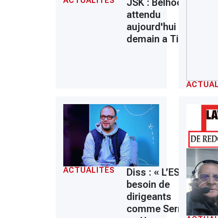
ACTUALITÉS
JSK : Belhocine
attendu
aujourd'hui ou
demain a Tizi
ACTUAL
ACTUALITÉS
Diss : « L’ESS a
besoin de
dirigeants
comme Serrar