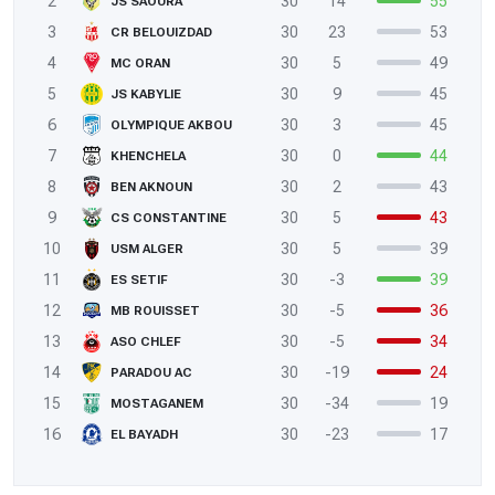
2
30
14
55
JS SAOURA
3
30
23
53
CR BELOUIZDAD
4
30
5
49
MC ORAN
5
30
9
45
JS KABYLIE
6
30
3
45
OLYMPIQUE AKBOU
7
30
0
44
KHENCHELA
8
30
2
43
BEN AKNOUN
9
30
5
43
CS CONSTANTINE
10
30
5
39
USM ALGER
11
30
-3
39
ES SETIF
12
30
-5
36
MB ROUISSET
13
30
-5
34
ASO CHLEF
14
30
-19
24
PARADOU AC
15
30
-34
19
MOSTAGANEM
16
30
-23
17
EL BAYADH