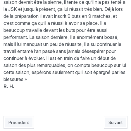
saison devrait être la sienne, il tente ce qu’il n’a pas tenté à
la JSK et jusqu’à présent, ça lui réussit très bien. Déjà lors
de la préparation il avait inscrit 9 buts en 9 matches, et
c’est comme ça qu’il a réussi à avoir sa place. Il a
beaucoup travaillé devant les buts pour être aussi
performant. La saison dernière, il a énormément bossé,
mais il lui manquait un peu de réussite, il a su continuer le
travail entamé l’an passé sans jamais désespérer pour
continuer à évoluer. Il est en train de faire un début de
saison des plus remarquables, on compte beaucoup sur lui
cette saison, espérons seulement qu’il soit épargné par les
blessures.»
R. H.
Article précédent : ASMO / Chaib : «Les bons résultats nous tend
Article suiv
Précédent
Suivant