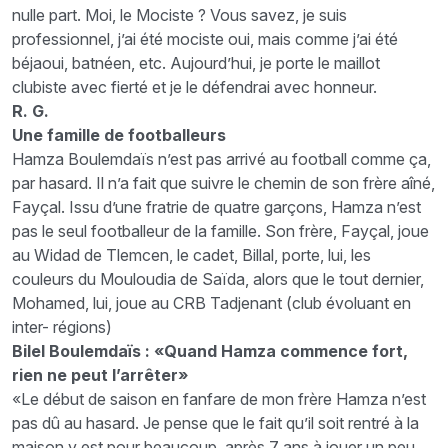
nulle part. Moi, le Mociste ? Vous savez, je suis
professionnel, j’ai été mociste oui, mais comme j’ai été
béjaoui, batnéen, etc. Aujourd’hui, je porte le maillot
clubiste avec fierté et je le défendrai avec honneur.
R. G.
Une famille de footballeurs
Hamza Boulemdaïs n’est pas arrivé au football comme ça,
par hasard. Il n’a fait que suivre le chemin de son frère aîné,
Fayçal. Issu d’une fratrie de quatre garçons, Hamza n’est
pas le seul footballeur de la famille. Son frère, Fayçal, joue
au Widad de Tlemcen, le cadet, Billal, porte, lui, les
couleurs du Mouloudia de Saïda, alors que le tout dernier,
Mohamed, lui, joue au CRB Tadjenant (club évoluant en
inter- régions)
Bilel Boulemdaïs : «Quand Hamza commence fort,
rien ne peut l’arrêter»
«Le début de saison en fanfare de mon frère Hamza n’est
pas dû au hasard. Je pense que le fait qu’il soit rentré à la
maison y est pour beaucoup, après 7 ans à jouer un peu