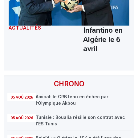
ACTUALITÉS
Infantino en
Algérie le 6
avril
CHRONO
Amical: le CRB tenu en échec par
05 AOÛ 2026
l’Olympique Akbou
Tunisie : Boualia résilie son contrat avec
05 AOÛ 2026
l'ES Tunis
Belaïd : « Quitter la JSK a été l'une des