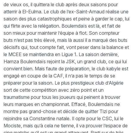
de vieux os, il quittera le club après deux saisons pour
atterrir à El-Eulma. Le club de l’ex-Saint-Arnaud réalise une
saison des plus catastrophiques et peine à garder le cap, lui
qui flirte avec la relégation. Boulemdaïs est là, et fait de
son mieux pour maintenir l’équipe à flot. Son compteur
buts n’est pas très élevé, mais là aussi il a marqué des buts
décisifs qui, tout compte fait, vont peser dans la balance et
le MCEE se maintiendra en Ligue 1. La saison dernière,
Hamza Boulemdaïs rejoint la JSK, un grand club, ce qui lui
convient bien. Mais faute de préparation, le club kabyle est
engagé en coupe de la CAF, il n’a pas le temps de se
préparer pour la saison. Le plus prestigieux club d’Algérie
sort de cette compétition avec zéro point et un
traumatisme pour tous les joueurs qui peinent à trouver
leurs marques en championnat. Effacé, Boulemdaïs ne
montre pas grand-chose et décide de quitter Tizi pour
rejoindre sa Constantine natale. Il opte pour le CSC, lui le
Mociste, mais qu’à cela ne tienne, il va prouver l’espace de
cinq matchs qu’il est un grand attaquant. Parti sur de très