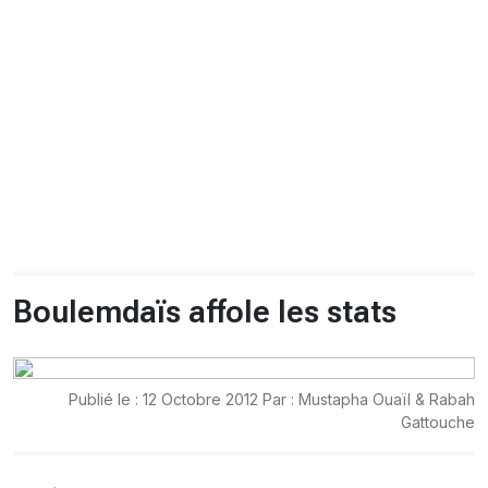
CHRONO
Vidéos
Fil d'actualités
La var
Version PDF
Politique de confidentialité
Boulemdaïs affole les stats
Publié le : 12 Octobre 2012 Par : Mustapha Ouaïl & Rabah
Gattouche