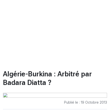
CHRONO
Vidéos
Fil d'actualités
La var
Version PDF
Politique de confidentialité
Algérie-Burkina : Arbitré par
Badara Diatta ?
Publié le : 19 Octobre 2013