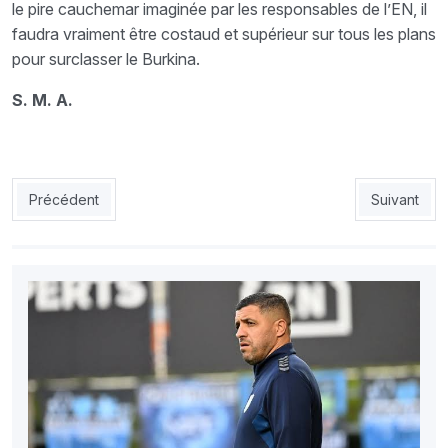
le pire cauchemar imaginée par les responsables de l’EN, il
faudra vraiment être costaud et supérieur sur tous les plans
pour surclasser le Burkina.
S. M. A.
Article précédent : Burkina  Algérie : Ça sannonce mal pour les 
Article sui
Précédent
Suivant