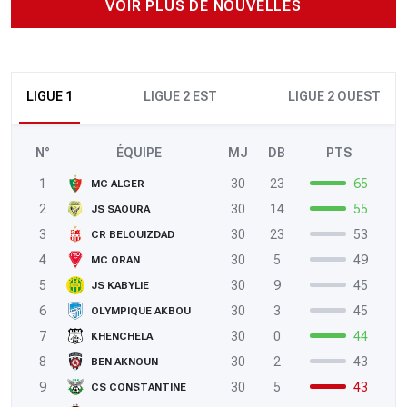
VOIR PLUS DE NOUVELLES
LIGUE 1
LIGUE 2 EST
LIGUE 2 OUEST
N°
ÉQUIPE
MJ
DB
PTS
1
30
23
65
MC ALGER
2
30
14
55
JS SAOURA
3
30
23
53
CR BELOUIZDAD
4
30
5
49
MC ORAN
5
30
9
45
JS KABYLIE
6
30
3
45
OLYMPIQUE AKBOU
7
30
0
44
KHENCHELA
8
30
2
43
BEN AKNOUN
9
30
5
43
CS CONSTANTINE