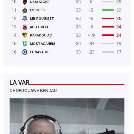
10
30
5
39
USM ALGER
11
30
-3
39
ES SETIF
12
30
-5
36
MB ROUISSET
13
30
-5
34
ASO CHLEF
14
30
-19
24
PARADOU AC
15
30
-34
19
MOSTAGANEM
16
30
-23
17
EL BAYADH
LA VAR
DE REDOUANE BENDALI