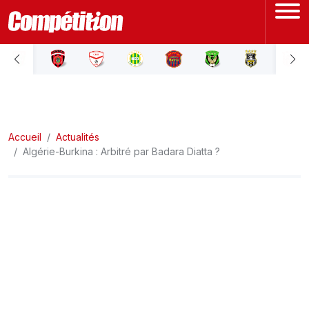
ACCUEIL
LIGUE 1
Accueil
LIGUE 2
Actualités
Algérie-Burkina : Arbitré par Badara Diatta ?
COUPE D'ALGÉRIE
ÉQUIPE NATIONALE
COUPE DU MONDE
Actualités
Interviews