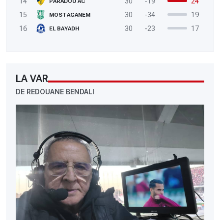
14
30
-19
24
PARADOU AC
15
30
-34
19
MOSTAGANEM
16
30
-23
17
EL BAYADH
LA VAR
DE REDOUANE BENDALI