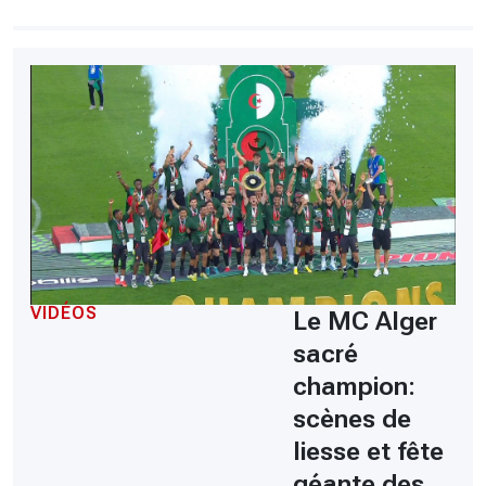
CHRONO
Vidéos
Fil d'actualités
La var
Version PDF
Politique de confidentialité
VIDÉOS
Le MC Alger
sacré
champion:
scènes de
liesse et fête
géante des