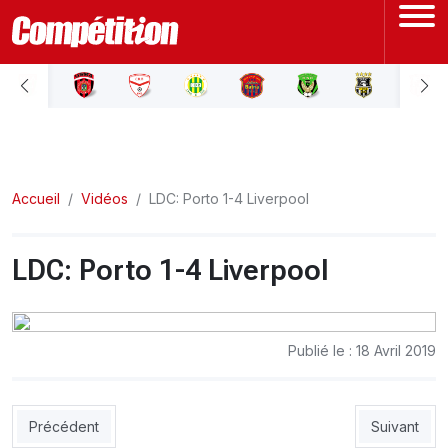
ACCUEIL
LIGUE 1
Accueil
LIGUE 2
Vidéos
LDC: Porto 1-4 Liverpool
COUPE D'ALGÉRIE
LDC: Porto 1-4 Liverpool
ÉQUIPE NATIONALE
Publié le : 18 Avril 2019
COUPE DU MONDE
Actualités
Article précédent : Le triplé de Youcef Atal contre Guingamp
Interviews
Article sui
Précédent
Suivant