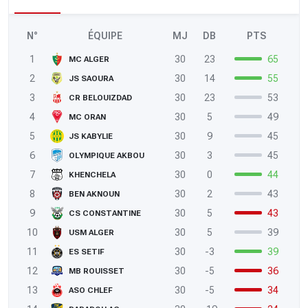
N°
ÉQUIPE
MJ
DB
PTS
1
30
23
65
MC ALGER
2
30
14
55
JS SAOURA
3
30
23
53
CR BELOUIZDAD
4
30
5
49
MC ORAN
5
30
9
45
JS KABYLIE
6
30
3
45
OLYMPIQUE AKBOU
7
30
0
44
KHENCHELA
8
30
2
43
BEN AKNOUN
9
30
5
43
CS CONSTANTINE
10
30
5
39
USM ALGER
11
30
-3
39
ES SETIF
12
30
-5
36
MB ROUISSET
13
30
-5
34
ASO CHLEF