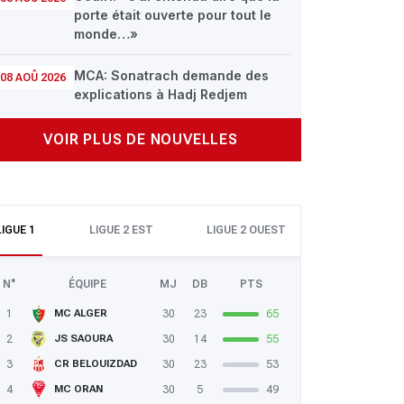
porte était ouverte pour tout le
monde…»
MCA: Sonatrach demande des
08 AOÛ 2026
explications à Hadj Redjem
VOIR PLUS DE NOUVELLES
LIGUE 1
LIGUE 2 EST
LIGUE 2 OUEST
N°
ÉQUIPE
MJ
DB
PTS
1
30
23
65
MC ALGER
2
30
14
55
JS SAOURA
3
30
23
53
CR BELOUIZDAD
4
30
5
49
MC ORAN
Algérie 3-2 Bolivie