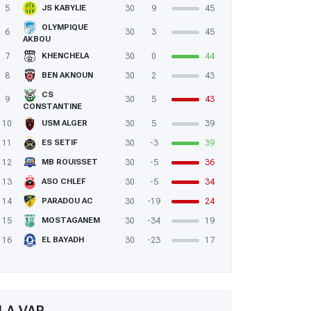
5
30
9
45
JS KABYLIE
OLYMPIQUE
6
30
3
45
AKBOU
7
30
0
44
KHENCHELA
8
30
2
43
BEN AKNOUN
CS
9
30
5
43
CONSTANTINE
10
30
5
39
USM ALGER
11
30
-3
39
ES SETIF
12
30
-5
36
MB ROUISSET
13
30
-5
34
ASO CHLEF
14
30
-19
24
PARADOU AC
15
30
-34
19
MOSTAGANEM
16
30
-23
17
EL BAYADH