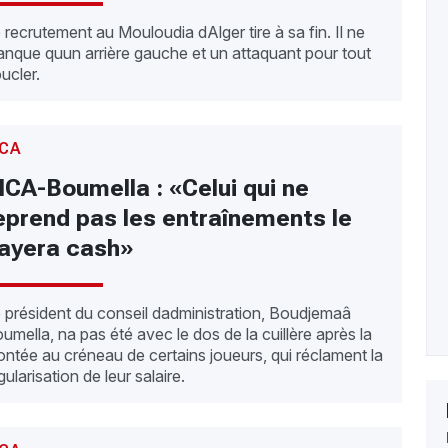
 recrutement au Mouloudia dAlger tire à sa fin. Il ne
nque quun arrière gauche et un attaquant pour tout
ucler.
CA
CA-Boumella : «Celui qui ne
eprend pas les entraînements le
ayera cash»
 président du conseil dadministration, Boudjemaâ
umella, na pas été avec le dos de la cuillère après la
ntée au créneau de certains joueurs, qui réclament la
gularisation de leur salaire.