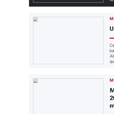
M
U
C
ba
Al
qu
M
M
2
m