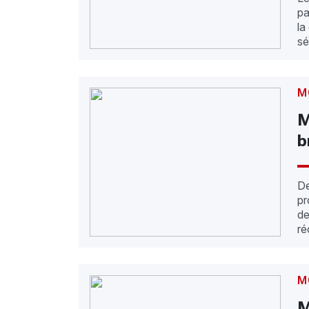
pa
la
sé
M
M
b
De
pr
de
ré
M
M