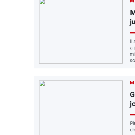
M
M
j
Il
a 
mi
so
M
G
j
Pl
ch