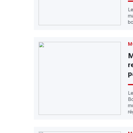
Le
ma
bo
M
M
r
p
Le
Bo
mo
ré