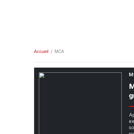
Accueil
MCA
M
M
g
Ap
ex
so
re