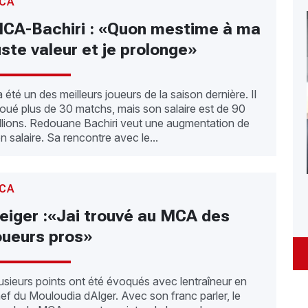
CA
CA-Bachiri : «Quon mestime à ma
uste valeur et je prolonge»
 a été un des meilleurs joueurs de la saison dernière. Il
joué plus de 30 matchs, mais son salaire est de 90
llions. Redouane Bachiri veut une augmentation de
n salaire. Sa rencontre avec le...
CA
eiger :«Jai trouvé au MCA des
oueurs pros»
usieurs points ont été évoqués avec lentraîneur en
ef du Mouloudia dAlger. Avec son franc parler, le