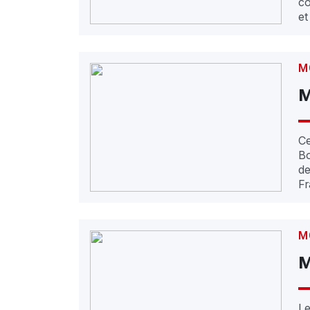
co
et
M
M
Ce
Bo
de
Fr
M
M
Le