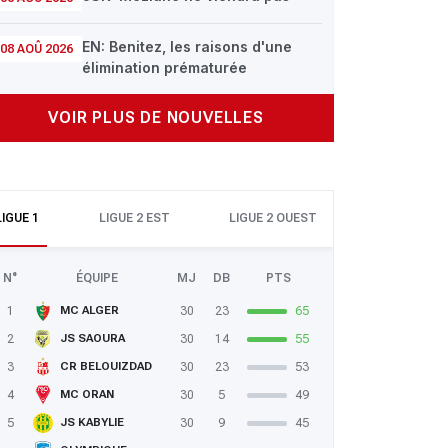
EN: Benitez, les raisons d'une
08 AOÛ 2026
élimination prématurée
VOIR PLUS DE NOUVELLES
LIGUE 1
LIGUE 2 EST
LIGUE 2 OUEST
N°
ÉQUIPE
MJ
DB
PTS
1
30
23
65
MC ALGER
2
30
14
55
JS SAOURA
3
30
23
53
CR BELOUIZDAD
4
30
5
49
MC ORAN
5
30
9
45
JS KABYLIE