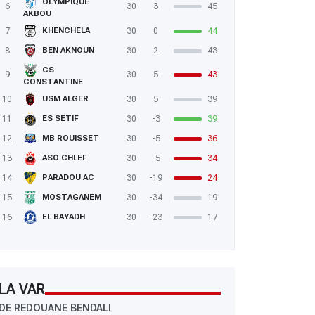
OLYMPIQUE
6
30
3
45
AKBOU
7
30
0
44
KHENCHELA
8
30
2
43
BEN AKNOUN
CS
9
30
5
43
CONSTANTINE
10
30
5
39
USM ALGER
11
30
-3
39
ES SETIF
12
30
-5
36
MB ROUISSET
13
30
-5
34
ASO CHLEF
14
30
-19
24
PARADOU AC
15
30
-34
19
MOSTAGANEM
16
30
-23
17
EL BAYADH
LA VAR
DE REDOUANE BENDALI