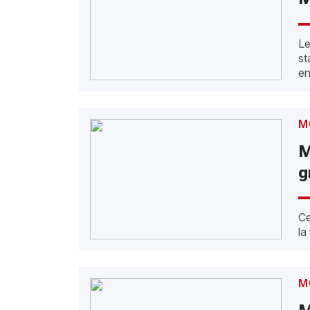
Le
st
en
M
M
g
C
la
M