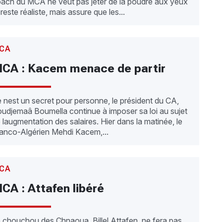
ach du MCA ne veut pas jeter de la poudre aux yeux
 reste réaliste, mais assure que les...
CA
CA : Kacem menace de partir
 nest un secret pour personne, le président du CA,
udjemaâ Boumella continue à imposer sa loi au sujet
 laugmentation des salaires. Hier dans la matinée, le
anco-Algérien Mehdi Kacem,...
CA
CA : Attafen libéré
 chouchou des Chnaoua, Billel Attafen, ne fera pas