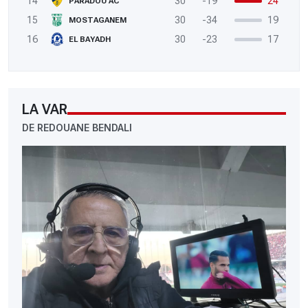
14
30
-19
24
PARADOU AC
15
30
-34
19
MOSTAGANEM
16
30
-23
17
EL BAYADH
LA VAR
DE REDOUANE BENDALI