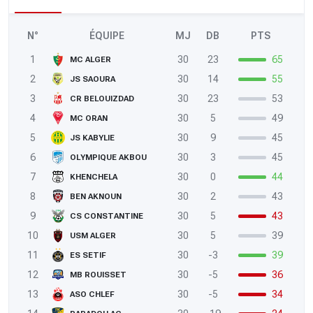
N°
ÉQUIPE
MJ
DB
PTS
1
30
23
65
MC ALGER
2
30
14
55
JS SAOURA
3
30
23
53
CR BELOUIZDAD
4
30
5
49
MC ORAN
5
30
9
45
JS KABYLIE
6
30
3
45
OLYMPIQUE AKBOU
7
30
0
44
KHENCHELA
8
30
2
43
BEN AKNOUN
9
30
5
43
CS CONSTANTINE
10
30
5
39
USM ALGER
11
30
-3
39
ES SETIF
12
30
-5
36
MB ROUISSET
13
30
-5
34
ASO CHLEF