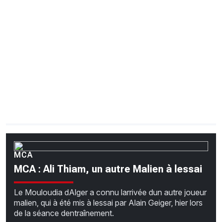
CHRONO
Vidéos
Fil d'actualités
La var
Version PDF
Politique de confidentialité
MCA
MCA : Ali Thiam, un autre Malien à lessai
Le Mouloudia dAlger a connu larrivée dun autre joueur
malien, qui à été mis à lessai par Alain Geiger, hier lors
de la séance dentraînement.