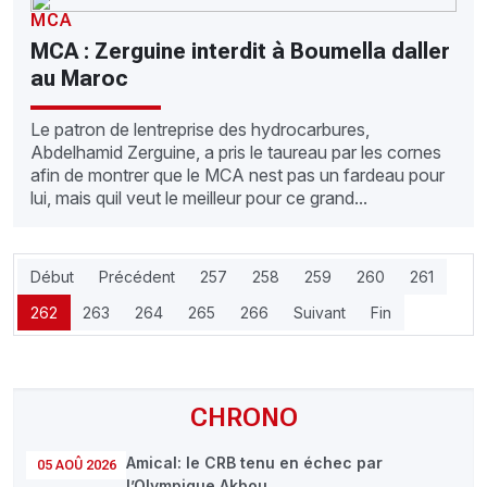
MCA
MCA : Zerguine interdit à Boumella daller
au Maroc
Le patron de lentreprise des hydrocarbures,
Abdelhamid Zerguine, a pris le taureau par les cornes
afin de montrer que le MCA nest pas un fardeau pour
lui, mais quil veut le meilleur pour ce grand...
Début
Précédent
257
258
259
260
261
262
263
264
265
266
Suivant
Fin
CHRONO
Amical: le CRB tenu en échec par
05 AOÛ 2026
l’Olympique Akbou