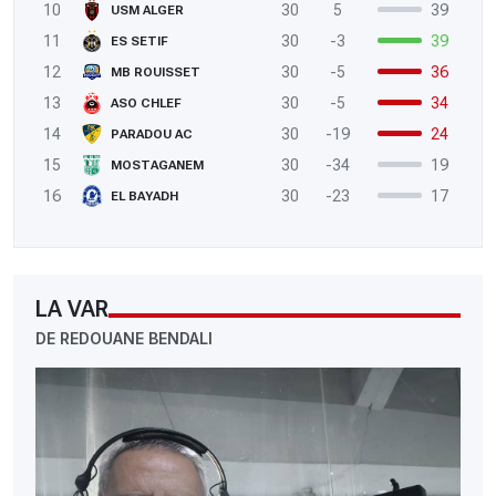
10
30
5
39
USM ALGER
11
30
-3
39
ES SETIF
12
30
-5
36
MB ROUISSET
13
30
-5
34
ASO CHLEF
14
30
-19
24
PARADOU AC
15
30
-34
19
MOSTAGANEM
16
30
-23
17
EL BAYADH
LA VAR
DE REDOUANE BENDALI