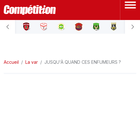
ACCUEIL
LIGUE 1
Accueil
LIGUE 2
La var
JUSQU'À QUAND CES ENFUMEURS ?
COUPE D'ALGÉRIE
ÉQUIPE NATIONALE
COUPE DU MONDE
Actualités
Interviews