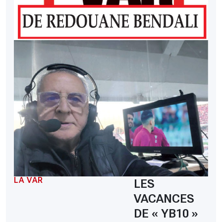
LA VAR
LES
VACANCES
DE « YB10 »