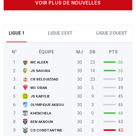
VOIR PLUS DE NOUVELLES
LIGUE 1
LIGUE 2 EST
LIGUE 2 OUEST
N°
ÉQUIPE
MJ
DB
PTS
1
30
23
65
MC ALGER
2
30
14
55
JS SAOURA
3
30
23
53
CR BELOUIZDAD
4
30
5
49
MC ORAN
5
30
9
45
JS KABYLIE
6
30
3
45
OLYMPIQUE AKBOU
7
30
0
44
KHENCHELA
8
30
2
43
BEN AKNOUN
9
30
5
43
CS CONSTANTINE