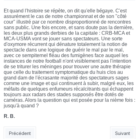
Et quand l'histoire se répète, on dit qu'elle bégaye. C'est
assurément le cas de notre championnat et de son "côté
cour" illustré par ce nombre disproportionné de rencontres
sans public. Une fois encore, et sans doute pas la dernière,
les deux plus grands derbies de la capitale : CRB-MCA et
MCA-USMA vont se jouer sans spectateurs. Une sorte
d'oxymore récurrent qui dénature totalement la notion de
spectacle dans une logique de guérir le mal par le mal,
avec ce sempiternel fléau des fumigènes face auquel les
instances de notre football n'ont visiblement pas l'intention
de se triturer les méninges pour trouver une autre thérapie
que celle du traitement symptomatique du huis clos au
grand dam de l'écrasante majorité des spectateurs sages
comme une image et qui continuent à subir, malgré eux, les
méfaits de quelques enfumeurs récalcitrants qui échappent
toujours aux radars des stades supposés être dotés de
caméras. Alors la question qui est posée pour la nième fois :
jusqu'à quand ?
R. B.
Article précédent : LES CONSEILS QUI FONT PSCHITT !
Article su
Précédent
Suivant