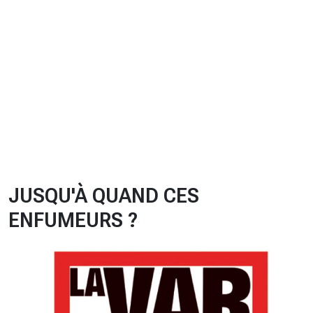
CHRONO
Vidéos
Fil d'actualités
La var
Version PDF
Politique de confidentialité
JUSQU'À QUAND CES
ENFUMEURS ?