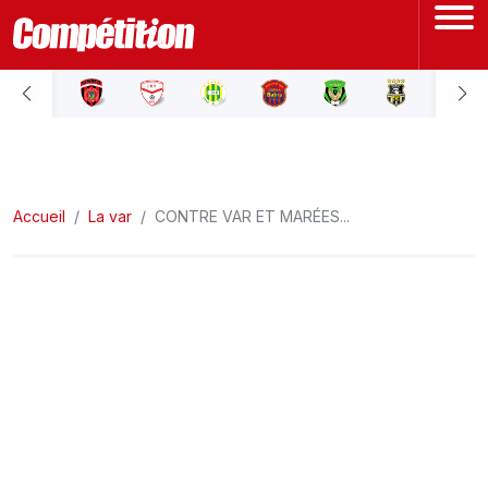
ACCUEIL
LIGUE 1
Accueil
LIGUE 2
La var
CONTRE VAR ET MARÉES...
COUPE D'ALGÉRIE
ÉQUIPE NATIONALE
COUPE DU MONDE
Actualités
Interviews