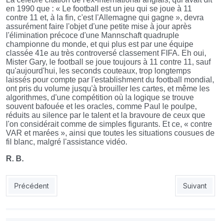
en 1990 que : « Le football est un jeu qui se joue à 11
contre 11 et, à la fin, c'est l'Allemagne qui gagne », devra
assurément faire l'objet d'une petite mise à jour après
l'élimination précoce d'une Mannschaft quadruple
championne du monde, et qui plus est par une équipe
classée 41e au très controversé classement FIFA. Eh oui,
Mister Gary, le football se joue toujours à 11 contre 11, sauf
qu'aujourd'hui, les seconds couteaux, trop longtemps
laissés pour compte par l'establishment du football mondial,
ont pris du volume jusqu'à brouiller les cartes, et même les
algorithmes, d'une compétition où la logique se trouve
souvent bafouée et les oracles, comme Paul le poulpe,
réduits au silence par le talent et la bravoure de ceux que
l'on considérait comme de simples figurants. Et ce, « contre
VAR et marées », ainsi que toutes les situations cousues de
fil blanc, malgré l'assistance vidéo.
R. B.
Article précédent : LES INTERMITTENTS DU FOOT...
Article sui
Précédent
Suivant