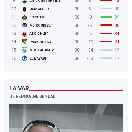
9
30
5
43
CS CONSTANTINE
10
30
5
39
USM ALGER
11
30
-3
39
ES SETIF
12
30
-5
36
MB ROUISSET
13
30
-5
34
ASO CHLEF
14
30
-19
24
PARADOU AC
15
30
-34
19
MOSTAGANEM
16
30
-23
17
EL BAYADH
LA VAR
DE REDOUANE BENDALI