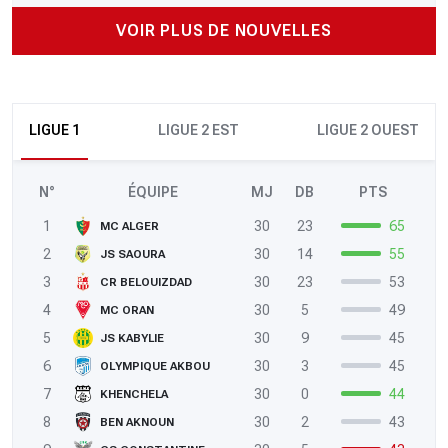
VOIR PLUS DE NOUVELLES
LIGUE 1
LIGUE 2 EST
LIGUE 2 OUEST
N°
ÉQUIPE
MJ
DB
PTS
1
30
23
65
MC ALGER
2
30
14
55
JS SAOURA
3
30
23
53
CR BELOUIZDAD
4
30
5
49
MC ORAN
5
30
9
45
JS KABYLIE
6
30
3
45
OLYMPIQUE AKBOU
7
30
0
44
KHENCHELA
8
30
2
43
BEN AKNOUN