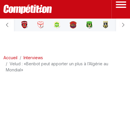
ACCUEIL
LIGUE 1
Accueil
LIGUE 2
Interviews
Velud : «Benbot peut apporter un plus à l’Algérie au
Mondial»
COUPE D'ALGÉRIE
ÉQUIPE NATIONALE
COUPE DU MONDE
Actualités
Interviews