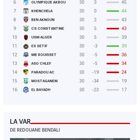
6
30
3
45
OLYMPIQUE AKBOU
7
30
0
44
KHENCHELA
8
30
2
43
BEN AKNOUN
9
30
5
43
CS CONSTANTINE
10
30
5
39
USM ALGER
11
30
-3
39
ES SETIF
12
30
-5
36
MB ROUISSET
13
30
-5
34
ASO CHLEF
14
30
-19
24
PARADOU AC
15
30
-34
19
MOSTAGANEM
16
30
-23
17
EL BAYADH
LA VAR
DE REDOUANE BENDALI