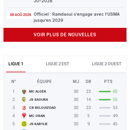
JO-2028
Officiel : Ramdaoui s’engage avec l’USMA
08 AOÛ 2026
jusqu’en 2029
VOIR PLUS DE NOUVELLES
LIGUE 1
LIGUE 2 EST
LIGUE 2 OUEST
N°
ÉQUIPE
MJ
DB
PTS
1
30
23
65
MC ALGER
2
30
14
55
JS SAOURA
3
30
23
53
CR BELOUIZDAD
4
30
5
49
MC ORAN
5
30
9
45
JS KABYLIE