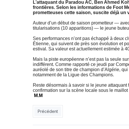
L’attaquant du Paradou AC, Ben Ahmed Kohili 
frontières. Selon les informations de Foot M
prometteuses cette saison, suscite déjà un vi
Auteur d’un début de saison prometteur — avec
titularisations (10 apparitions) — le jeune bute
Ses performances n’ont pas échappé à deux club
Étienne, qui suivent de près son évolution et po
estival. Sa valeur est actuellement estimée à 
Mais la piste européenne n’est pas la seule sur l
indifférent. Comme rapporté ce jeudi par Compé
auréolé de son titre de champion d’Algérie, qui
notamment de la Ligue des Champions.
Reste désormais à savoir si le jeune attaquant 
confirmation sur la scène locale sous le maillo
M.M
Article précédent : Mondial-2026 : la chaleur me
Précédent