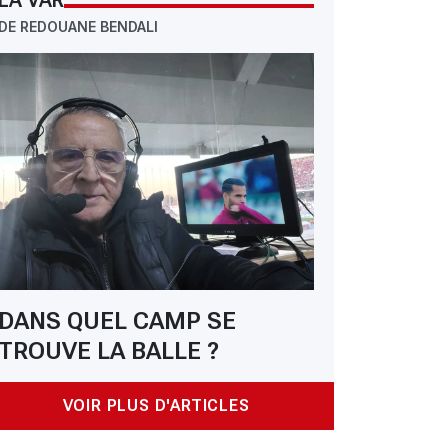
LA VAR
DE REDOUANE BENDALI
DANS QUEL CAMP SE
TROUVE LA BALLE ?
 CRB - Naâmoune : « Il n’y a pas de place pour les opportunistes »
VOIR PLUS D'ARTICLES