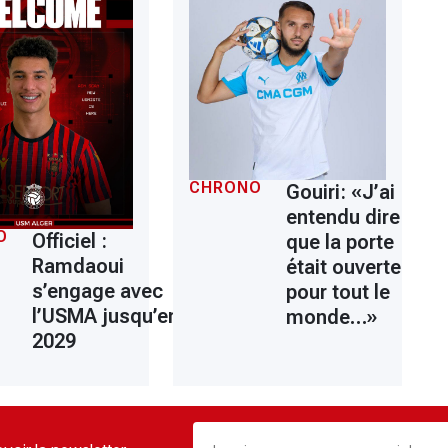
CHRONO
Gouiri: «J’ai
entendu dire
O
Officiel :
que la porte
Ramdaoui
était ouverte
s’engage avec
pour tout le
l’USMA jusqu’en
monde…»
2029