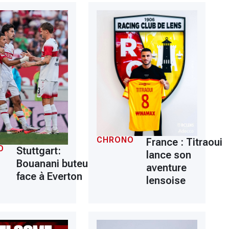
CHRONO
France : Titraoui
O
Stuttgart:
lance son
Bouanani buteur
aventure
face à Everton
lensoise