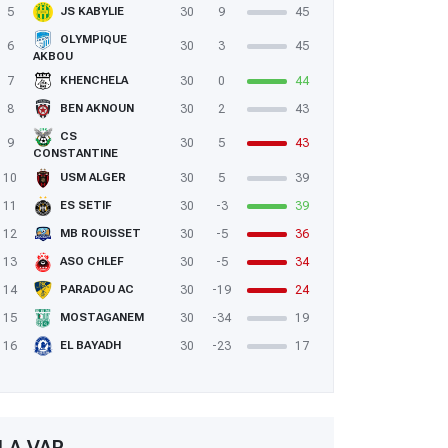
5
30
9
45
JS KABYLIE
OLYMPIQUE
6
30
3
45
AKBOU
7
30
0
44
KHENCHELA
8
30
2
43
BEN AKNOUN
CS
9
30
5
43
CONSTANTINE
10
30
5
39
USM ALGER
11
30
-3
39
ES SETIF
12
30
-5
36
MB ROUISSET
13
30
-5
34
ASO CHLEF
14
30
-19
24
PARADOU AC
15
30
-34
19
MOSTAGANEM
16
30
-23
17
EL BAYADH