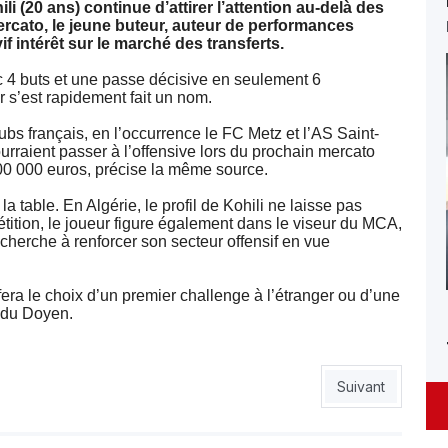
(20 ans) continue d’attirer l’attention au-delà des
ercato, le jeune buteur, auteur de performances
f intérêt sur le marché des transferts.
 4 buts et une passe décisive en seulement 6
ur s’est rapidement fait un nom.
s français, en l’occurrence le FC Metz et l’AS Saint-
urraient passer à l’offensive lors du prochain mercato
400 000 euros, précise la même source.
a table. En Algérie, le profil de Kohili ne laisse pas
tition, le joueur figure également dans le viseur du MCA,
 cherche à renforcer son secteur offensif en vue
fera le choix d’un premier challenge à l’étranger ou d’une
t du Doyen.
nace les Verts à Kansas City
Article suivant :
Suivant