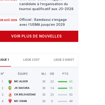
candidate à l’organisation du
tournoi qualificatif aux JO-2028
Officiel : Ramdaoui s’engage
08 AOÛ 2026
avec l’USMA jusqu’en 2029
VOIR PLUS DE NOUVELLES
LIGUE 1
LIGUE 2 EST
LIGUE 2 OUEST
N°
ÉQUIPE
MJ
DB
PTS
1
30
23
65
MC ALGER
2
30
14
55
JS SAOURA
3
30
23
53
CR BELOUIZDAD
4
30
5
49
MC ORAN