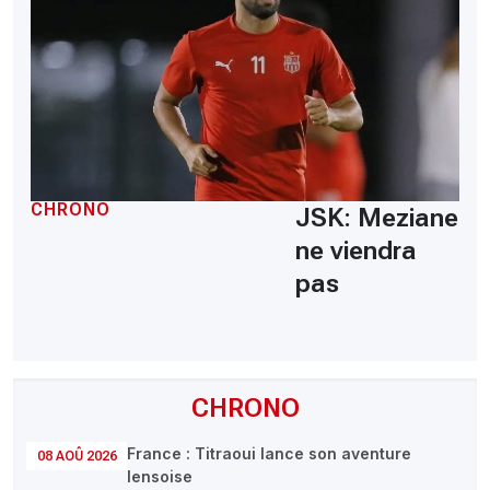
CHRONO
JSK: Meziane
ne viendra
pas
CHRONO
France : Titraoui lance son aventure
08 AOÛ 2026
lensoise