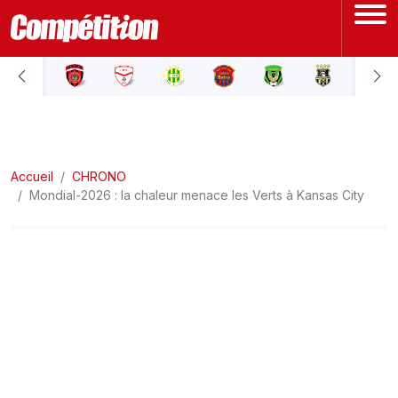
ACCUEIL
LIGUE 1
Accueil
LIGUE 2
CHRONO
Mondial-2026 : la chaleur menace les Verts à Kansas City
COUPE D'ALGÉRIE
ÉQUIPE NATIONALE
COUPE DU MONDE
Actualités
Interviews