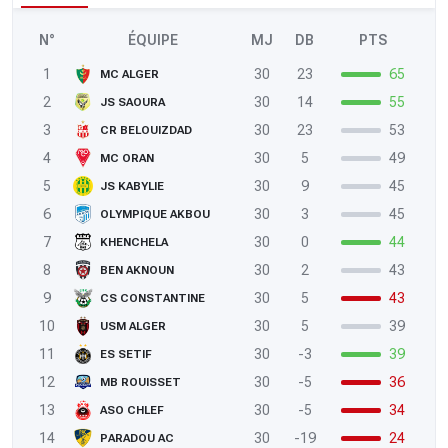
N°
ÉQUIPE
MJ
DB
PTS
1
30
23
65
MC ALGER
2
30
14
55
JS SAOURA
3
30
23
53
CR BELOUIZDAD
4
30
5
49
MC ORAN
5
30
9
45
JS KABYLIE
6
30
3
45
OLYMPIQUE AKBOU
7
30
0
44
KHENCHELA
8
30
2
43
BEN AKNOUN
9
30
5
43
CS CONSTANTINE
10
30
5
39
USM ALGER
11
30
-3
39
ES SETIF
12
30
-5
36
MB ROUISSET
13
30
-5
34
ASO CHLEF
14
30
-19
24
PARADOU AC