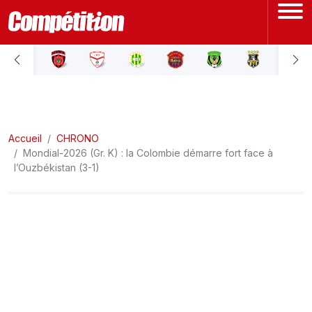
ACCUEIL
LIGUE 1
Accueil
LIGUE 2
CHRONO
Mondial-2026 (Gr. K) : la Colombie démarre fort face à
l’Ouzbékistan (3-1)
COUPE D'ALGÉRIE
ÉQUIPE NATIONALE
COUPE DU MONDE
Actualités
Interviews