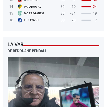
13
30
-5
34
ASO CHLEF
14
30
-19
24
PARADOU AC
15
30
-34
19
MOSTAGANEM
16
30
-23
17
EL BAYADH
LA VAR
DE REDOUANE BENDALI