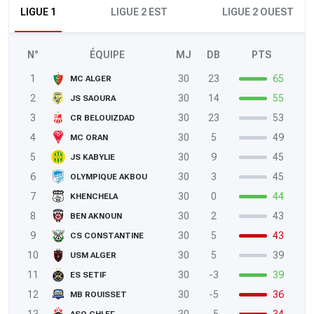
LIGUE 1
LIGUE 2 EST
LIGUE 2 OUEST
N°
ÉQUIPE
MJ
DB
PTS
1
30
23
65
MC ALGER
2
30
14
55
JS SAOURA
3
30
23
53
CR BELOUIZDAD
4
30
5
49
MC ORAN
5
30
9
45
JS KABYLIE
6
30
3
45
OLYMPIQUE AKBOU
7
30
0
44
KHENCHELA
8
30
2
43
BEN AKNOUN
9
30
5
43
CS CONSTANTINE
10
30
5
39
USM ALGER
11
30
-3
39
ES SETIF
12
30
-5
36
MB ROUISSET