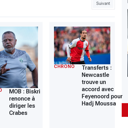
l-Sadd et ses DZ éliminés
Article suivant :
Suivant
CHRONO
Transferts :
Newcastle
trouve un
accord avec
O
MOB : Biskri
Feyenoord pour
renonce à
Hadj Moussa
diriger les
Crabes