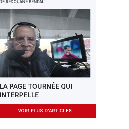
DE REDOUANE BENDALI
 Ligue 1 : Ghorbal de retour pour diriger PAC-USMA
LA PAGE TOURNÉE QUI
INTERPELLE
VOIR PLUS D'ARTICLES