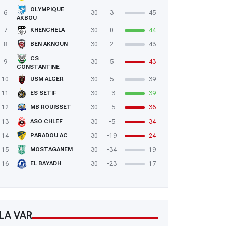
OLYMPIQUE
6
30
3
45
AKBOU
7
30
0
44
KHENCHELA
8
30
2
43
BEN AKNOUN
CS
9
30
5
43
CONSTANTINE
10
30
5
39
USM ALGER
11
30
-3
39
ES SETIF
12
30
-5
36
MB ROUISSET
13
30
-5
34
ASO CHLEF
14
30
-19
24
PARADOU AC
15
30
-34
19
MOSTAGANEM
16
30
-23
17
EL BAYADH
LA VAR