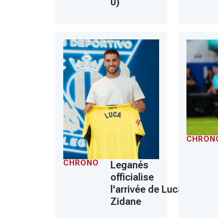
0)
CHRON
CHRONO
Leganés
officialise
l'arrivée de Luca
Zidane