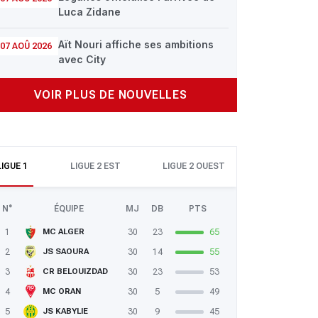
Luca Zidane
Aït Nouri affiche ses ambitions
07 AOÛ 2026
avec City
VOIR PLUS DE NOUVELLES
LIGUE 1
LIGUE 2 EST
LIGUE 2 OUEST
N°
ÉQUIPE
MJ
DB
PTS
1
30
23
65
MC ALGER
2
30
14
55
JS SAOURA
3
30
23
53
CR BELOUIZDAD
4
30
5
49
MC ORAN
5
30
9
45
JS KABYLIE