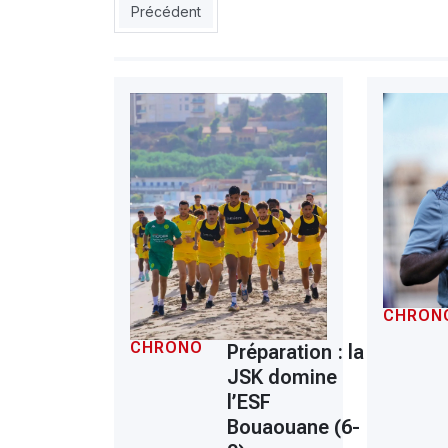
Article précédent : Coupe de l’Emir du Qatar : A
Précédent
CHRON
CHRONO
Préparation : la
JSK domine
l’ESF
Bouaouane (6-