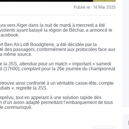
Publié le : 14 Mai 2025
ura vers Alger dans la nuit de mardi à mercredi a été
violents ayant balayé la région de Béchar, a annoncé le
Facebook.
ort Ben Ali-Lotfi Boudghene, a été décidée par la
ité des passagers, conformément aux protocoles face aux
 la même source.
 la JSS, attendue pour un match « important » samedi
ed (17h00), comptant pour la 26e journée du championnat
retrouve ainsi confronté à un véritable casse-tête, compte
édiats », regrette la JSS.
 imprévu, tout en appelant à une solution rapide dès
on d’un avion adapté permettant l’embarquement de tous
t le communiqué.