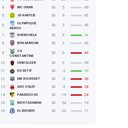
4
30
5
49
MC ORAN
5
30
9
45
JS KABYLIE
OLYMPIQUE
6
30
3
45
AKBOU
7
30
0
44
KHENCHELA
8
30
2
43
BEN AKNOUN
CS
9
30
5
43
CONSTANTINE
10
30
5
39
USM ALGER
11
30
-3
39
ES SETIF
12
30
-5
36
MB ROUISSET
13
30
-5
34
ASO CHLEF
14
30
-19
24
PARADOU AC
15
30
-34
19
MOSTAGANEM
16
30
-23
17
EL BAYADH