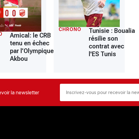
CHRONO
Tunisie : Boualia
O
Amical: le CRB
résilie son
tenu en échec
contrat avec
par l’Olympique
l'ES Tunis
Akbou
voir la newsletter