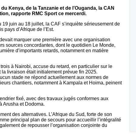
é du Kenya, de la Tanzanie et de l’Ouganda, la CAN
tion, rapporte RMC Sport ce mercerdi.
19 juin au 18 juillet, la CAF s’inquiète sérieusement de
is pays d’Afrique de l’Est.
ue devait marquer une première avec une organisation
eurs sources concordantes, dont le quotidien Le Monde,
lumière d’importants retards, notamment en matière
rois à Nairobi, accuse du retard, en particulier sur le
la livraison était initialement prévue fin 2025.
: aucun stade ne répond actuellement aux normes de
usieurs chantiers, notamment à Kampala et Hoima, peinent
lendrier fixé, avec des travaux jugés conformes aux
t à Arusha et Dodoma.
ment des alternatives. L’Afrique du Sud, forte de son
me principal plan de secours pour accueillir l’intégralité
 également de repousser l’organisation conjointe du