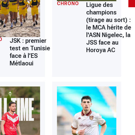
CHRONO
Ligue des
champions
(tirage au sort) :
le MCA hérite de
l'ASN Nigelec, la
O
JSK : premier
JSS face au
test en Tunisie
Horoya AC
face à l’ES
Métlaoui