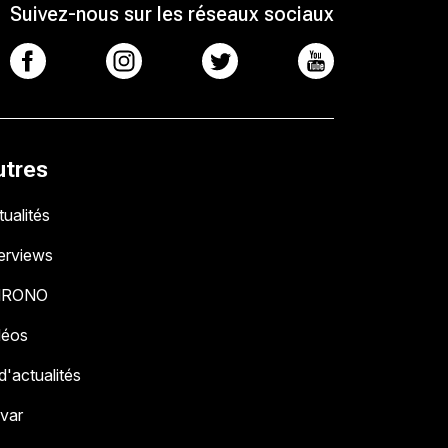
Suivez-nous sur les réseaux sociaux
utres
ualités
terviews
HRONO
déos
 d'actualités
 var