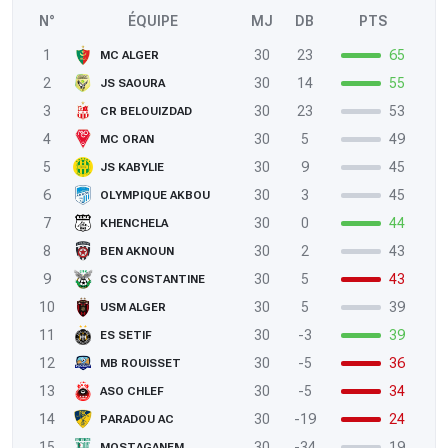
N°
ÉQUIPE
MJ
DB
PTS
1
30
23
65
MC ALGER
2
30
14
55
JS SAOURA
3
30
23
53
CR BELOUIZDAD
4
30
5
49
MC ORAN
5
30
9
45
JS KABYLIE
6
30
3
45
OLYMPIQUE AKBOU
7
30
0
44
KHENCHELA
8
30
2
43
BEN AKNOUN
9
30
5
43
CS CONSTANTINE
10
30
5
39
USM ALGER
11
30
-3
39
ES SETIF
12
30
-5
36
MB ROUISSET
13
30
-5
34
ASO CHLEF
14
30
-19
24
PARADOU AC
15
30
-34
19
MOSTAGANEM