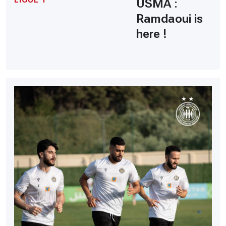
USMA :
Ramdaoui is
here !