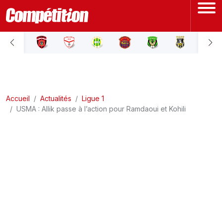
ACCUEIL
LIGUE 1
Accueil
LIGUE 2
Actualités
Ligue 1
USMA : Allik passe à l’action pour Ramdaoui et Kohili
COUPE D'ALGÉRIE
ÉQUIPE NATIONALE
COUPE DU MONDE
Actualités
Interviews