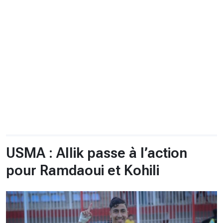
CHRONO
Vidéos
Fil d'actualités
La var
Version PDF
Politique de confidentialité
USMA : Allik passe à l’action
pour Ramdaoui et Kohili