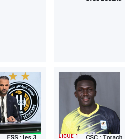
LIGUE 1
ESS : les 3
CSC : Torach,