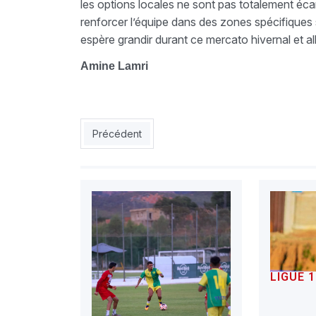
les options locales ne sont pas totalement écar
renforcer l’équipe dans des zones spécifiques sa
espère grandir durant ce mercato hivernal et all
Amine Lamri
Article précédent : ESS : Meziani ne viendra p
Précédent
LIGUE 1