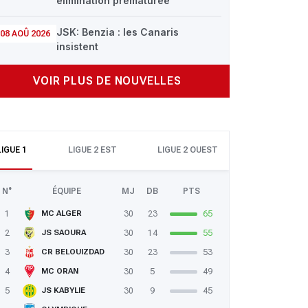
élimination prématurée
JSK: Benzia : les Canaris
08 AOÛ 2026
insistent
VOIR PLUS DE NOUVELLES
LIGUE 1
LIGUE 2 EST
LIGUE 2 OUEST
N°
ÉQUIPE
MJ
DB
PTS
1
30
23
65
MC ALGER
2
30
14
55
JS SAOURA
3
30
23
53
CR BELOUIZDAD
4
30
5
49
MC ORAN
5
30
9
45
JS KABYLIE