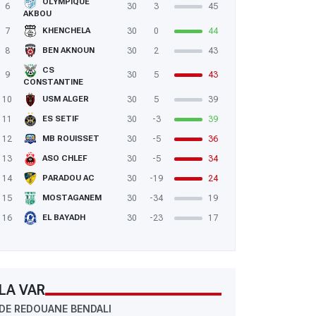
OLYMPIQUE
6
30
3
45
AKBOU
7
30
0
44
KHENCHELA
8
30
2
43
BEN AKNOUN
CS
9
30
5
43
CONSTANTINE
10
30
5
39
USM ALGER
11
30
-3
39
ES SETIF
12
30
-5
36
MB ROUISSET
13
30
-5
34
ASO CHLEF
14
30
-19
24
PARADOU AC
15
30
-34
19
MOSTAGANEM
16
30
-23
17
EL BAYADH
LA VAR
DE REDOUANE BENDALI