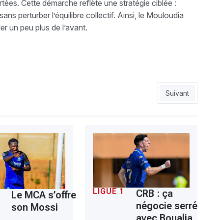
tées. Cette démarche reflète une stratégie ciblée :
ns perturber l’équilibre collectif. Ainsi, le Mouloudia
er un peu plus de l’avant.
as, Arab relance Combassa
Article suivant :
Suivant
LIGUE 1
CRB : ça
Le MCA s’offre
négocie serré
son Mossi
avec Boualia