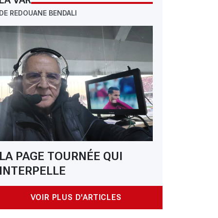
LA VAR
: MCO – CRB : MCO, la 2e place passe par le CRB
DE REDOUANE BENDALI
LA PAGE TOURNÉE QUI
INTERPELLE
VOIR PLUS D'ARTICLES