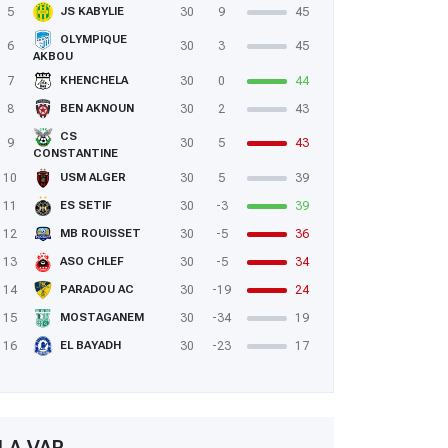
5
30
9
45
JS KABYLIE
OLYMPIQUE
6
30
3
45
AKBOU
7
30
0
44
KHENCHELA
8
30
2
43
BEN AKNOUN
CS
9
30
5
43
CONSTANTINE
10
30
5
39
USM ALGER
11
30
-3
39
ES SETIF
12
30
-5
36
MB ROUISSET
13
30
-5
34
ASO CHLEF
14
30
-19
24
PARADOU AC
15
30
-34
19
MOSTAGANEM
16
30
-23
17
EL BAYADH