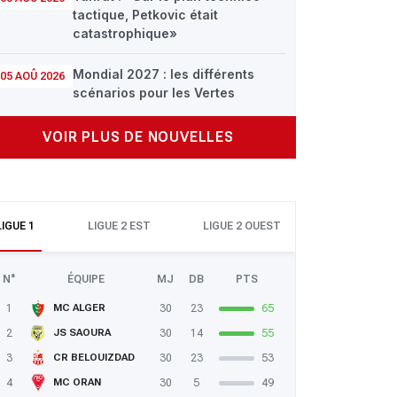
tactique, Petkovic était
catastrophique»
Mondial 2027 : les différents
05 AOÛ 2026
scénarios pour les Vertes
VOIR PLUS DE NOUVELLES
LIGUE 1
LIGUE 2 EST
LIGUE 2 OUEST
N°
ÉQUIPE
MJ
DB
PTS
1
30
23
65
MC ALGER
2
30
14
55
JS SAOURA
3
30
23
53
CR BELOUIZDAD
4
30
5
49
MC ORAN