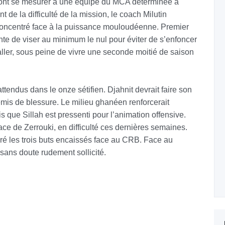
vront se mesurer à une équipe du MCA déterminée à
de la difficulté de la mission, le coach Milutin
r concentré face à la puissance mouloudéenne. Premier
nte de viser au minimum le nul pour éviter de s’enfoncer
aller, sous peine de vivre une seconde moitié de saison
attendus dans le onze sétifien. Djahnit devrait faire son
emis de blessure. Le milieu ghanéen renforcerait
s que Sillah est pressenti pour l’animation offensive.
ace de Zerrouki, en difficulté ces dernières semaines.
gré les trois buts encaissés face au CRB. Face au
 sans doute rudement sollicité.