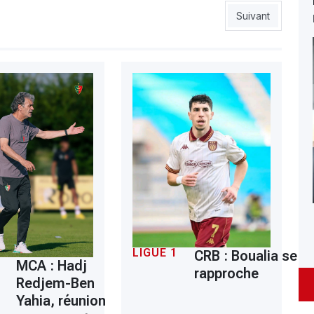
Article suivant 
Suivant
LIGUE 1
CRB : Boualia se
MCA : Hadj
rapproche
Redjem-Ben
Yahia, réunion