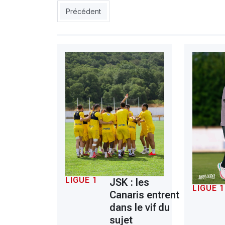
Article précédent : USMA : le réalisme avant tout
Précédent
LIGUE 1
JSK : les
LIGUE 1
Canaris entrent
dans le vif du
sujet