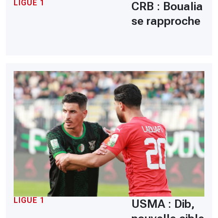
LIGUE 1
CRB : Boualia
se rapproche
LIGUE 1
USMA : Dib,