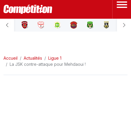
ACCUEIL
LIGUE 1
Accueil
LIGUE 2
Actualités
Ligue 1
La JSK contre-attaque pour Mehdaoui !
COUPE D'ALGÉRIE
ÉQUIPE NATIONALE
COUPE DU MONDE
Actualités
Interviews