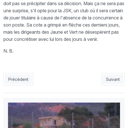
doit pas se précipiter dans sa décision. Mais ça ne sera pas
une surprise, s'il opte pour la JSK, un club où il sera certain
de jouer titulaire à cause de l'absence de la concurrence à
son poste. Sa cote a grimpé en flèche ces derniers jours,
mais les dirigeants des Jaune et Vert ne désespèrent pas
pour concrétiser avec lui lors des jours à venir.
N. B.
Article précédent : Ligue 1 : la JSK frappée d'une interdiction d
Article sui
Précédent
Suivant