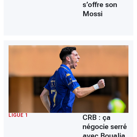
s’offre son
Mossi
LIGUE 1
CRB : ça
négocie serré
avec Boualia