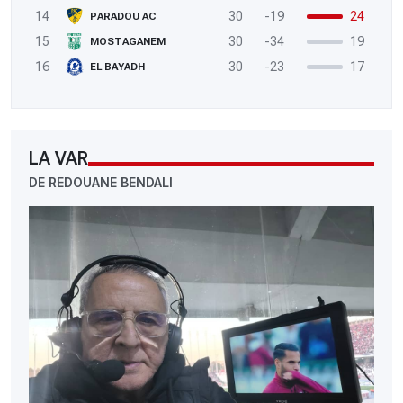
14
30
-19
24
PARADOU AC
15
30
-34
19
MOSTAGANEM
16
30
-23
17
EL BAYADH
LA VAR
DE REDOUANE BENDALI