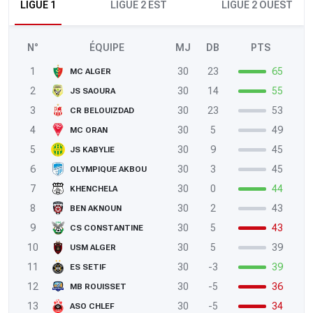
LIGUE 1
LIGUE 2 EST
LIGUE 2 OUEST
N°
ÉQUIPE
MJ
DB
PTS
1
30
23
65
MC ALGER
2
30
14
55
JS SAOURA
3
30
23
53
CR BELOUIZDAD
4
30
5
49
MC ORAN
5
30
9
45
JS KABYLIE
6
30
3
45
OLYMPIQUE AKBOU
7
30
0
44
KHENCHELA
8
30
2
43
BEN AKNOUN
9
30
5
43
CS CONSTANTINE
10
30
5
39
USM ALGER
11
30
-3
39
ES SETIF
12
30
-5
36
MB ROUISSET
13
30
-5
34
ASO CHLEF