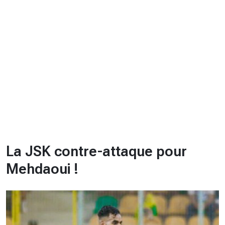
CHRONO
Vidéos
Fil d'actualités
La var
Version PDF
Politique de confidentialité
La JSK contre-attaque pour
Mehdaoui !