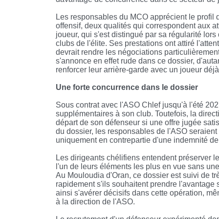
Les responsables du MCO apprécient le profil de
offensif, deux qualités qui correspondent aux at
joueur, qui s'est distingué par sa régularité lor
clubs de l'élite. Ses prestations ont attiré l'at
devrait rendre les négociations particulièreme
s'annonce en effet rude dans ce dossier, d'auta
renforcer leur arrière-garde avec un joueur d
Une forte concurrence dans le dossier
Sous contrat avec l'ASO Chlef jusqu'à l'été 20
supplémentaires à son club. Toutefois, la direc
départ de son défenseur si une offre jugée sati
du dossier, les responsables de l'ASO seraient
uniquement en contrepartie d'une indemnité de
Les dirigeants chélifiens entendent préserver l
l'un de leurs éléments les plus en vue sans un
Au Mouloudia d'Oran, ce dossier est suivi de tr
rapidement s'ils souhaitent prendre l'avantage 
ainsi s'avérer décisifs dans cette opération, mê
à la direction de l'ASO.