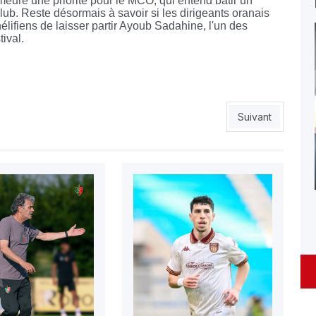
eure une priorité pour le MCO, qui entend bâtir un
lub. Reste désormais à savoir si les dirigeants oranais
lifiens de laisser partir Ayoub Sadahine, l'un des
ival.
de l’Entente
Article suivant :
Suivant