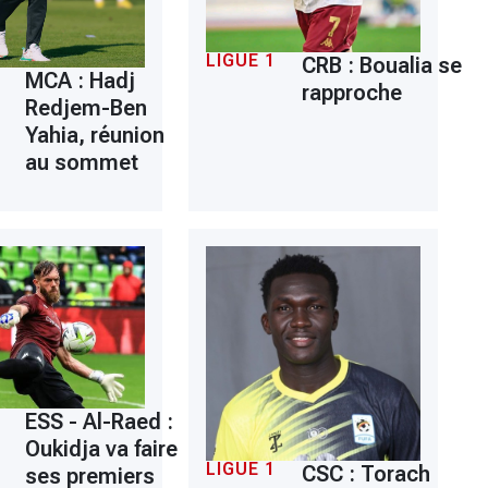
LIGUE 1
CRB : Boualia se
MCA : Hadj
rapproche
Redjem-Ben
Yahia, réunion
au sommet
ESS - Al-Raed :
Oukidja va faire
LIGUE 1
CSC : Torach
ses premiers