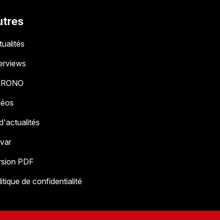
utres
ualités
terviews
HRONO
déos
 d'actualités
 var
rsion PDF
itique de confidentialité