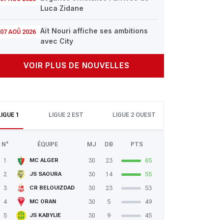
Luca Zidane
Aït Nouri affiche ses ambitions
07 AOÛ 2026
avec City
VOIR PLUS DE NOUVELLES
LIGUE 1
LIGUE 2 EST
LIGUE 2 OUEST
N°
ÉQUIPE
MJ
DB
PTS
1
30
23
65
MC ALGER
2
30
14
55
JS SAOURA
3
30
23
53
CR BELOUIZDAD
4
30
5
49
MC ORAN
5
30
9
45
JS KABYLIE