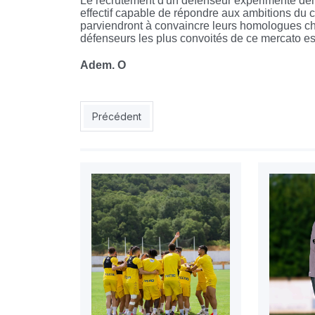
Le recrutement d'un défenseur expérimenté dem
effectif capable de répondre aux ambitions du c
parviendront à convaincre leurs homologues ché
défenseurs les plus convoités de ce mercato est
Adem. O
Article précédent : ESS : Bakir, nouvelle recrue 
Précédent