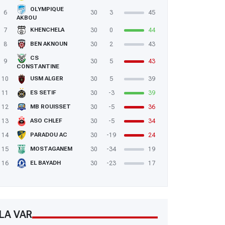
OLYMPIQUE
6
30
3
45
AKBOU
7
30
0
44
KHENCHELA
8
30
2
43
BEN AKNOUN
CS
9
30
5
43
CONSTANTINE
10
30
5
39
USM ALGER
11
30
-3
39
ES SETIF
12
30
-5
36
MB ROUISSET
13
30
-5
34
ASO CHLEF
14
30
-19
24
PARADOU AC
15
30
-34
19
MOSTAGANEM
16
30
-23
17
EL BAYADH
LA VAR