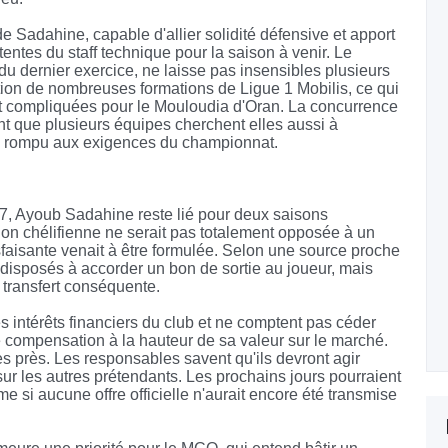
 Sadahine, capable d'allier solidité défensive et apport
tentes du staff technique pour la saison à venir. Le
s du dernier exercice, ne laisse pas insensibles plusieurs
tention de nombreuses formations de Ligue 1 Mobilis, ce qui
nt compliquées pour le Mouloudia d'Oran. La concurrence
nt que plusieurs équipes cherchent elles aussi à
éjà rompu aux exigences du championnat.
27, Ayoub Sadahine reste lié pour deux saisons
tion chélifienne ne serait pas totalement opposée à un
sfaisante venait à être formulée. Selon une source proche
 disposés à accorder un bon de sortie au joueur, mais
 transfert conséquente.
es intérêts financiers du club et ne comptent pas céder
e compensation à la hauteur de sa valeur sur le marché.
ès près. Les responsables savent qu'ils devront agir
sur les autres prétendants. Les prochains jours pourraient
me si aucune offre officielle n'aurait encore été transmise