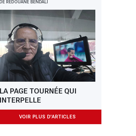
DE REDOUANE BENDALI
 JSK : Mahious menace de partir libre
LA PAGE TOURNÉE QUI
INTERPELLE
VOIR PLUS D'ARTICLES