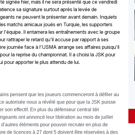
té signée hier, mais il ne sera présenté que ce vendredi
tience sa signature surtout après la levée de
dirigeants ne peuvent le présenter avant demain. Inquiets
des matchs amicaux joués en Turquie, les supporters
 l'équipe. Il entamera les entraînements avec le groupe
our rattraper le retard qu'il accuse par rapport à ses
ière journée face à l'USMA arrange ses affaires puisqu'il
pour la reprise du championnat. Il a choisi la JSK pour
lui pour apporter le plus attendu de lui.
e
ertains pensent que les joueurs commenceront à défiler au
urce autorisée nous a révélé que pour que la JSK puisse
er son effectif. En plus du défenseur central Idir
geants ont annoncé leur libération au mois de juillet
er d'autres éléments pour pouvoir recruter en plus de
bre de licences à 27 dont 5 doivent être réservées à des