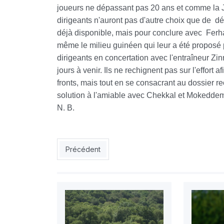
joueurs ne dépassant pas 20 ans et comme la J
dirigeants n'auront pas d'autre choix que de dég
déjà disponible, mais pour conclure avec Ferhat e
même le milieu guinéen qui leur a été proposé po
dirigeants en concertation avec l'entraîneur Zi
jours à venir. Ils ne rechignent pas sur l'effort 
fronts, mais tout en se consacrant au dossier re
solution à l'amiable avec Chekkal et Mokeddem q
N. B.
Article précédent : Ligue 1 Mobilis : débuts rêvés
Précédent