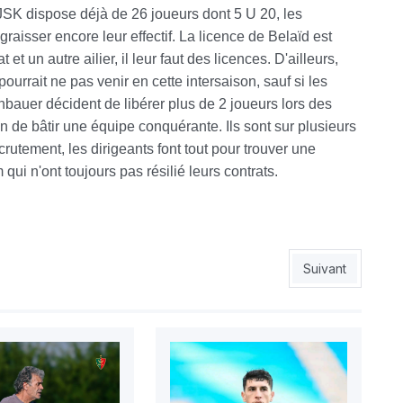
SK dispose déjà de 26 joueurs dont 5 U 20, les
raisser encore leur effectif. La licence de Belaïd est
t un autre ailier, il leur faut des licences. D'ailleurs,
urrait ne pas venir en cette intersaison, sauf si les
nnbauer décident de libérer plus de 2 joueurs lors des
afin de bâtir une équipe conquérante. Ils sont sur plusieurs
crutement, les dirigeants font tout pour trouver une
ui n'ont toujours pas résilié leurs contrats.
 pour Rouissat parmi l’élite
Article suivant 
Suivant