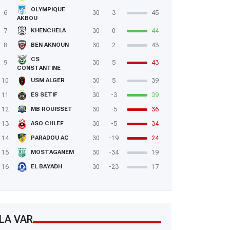
OLYMPIQUE
6
30
3
45
AKBOU
7
30
0
44
KHENCHELA
8
30
2
43
BEN AKNOUN
CS
9
30
5
43
CONSTANTINE
10
30
5
39
USM ALGER
11
30
-3
39
ES SETIF
12
30
-5
36
MB ROUISSET
13
30
-5
34
ASO CHLEF
14
30
-19
24
PARADOU AC
15
30
-34
19
MOSTAGANEM
16
30
-23
17
EL BAYADH
LA VAR