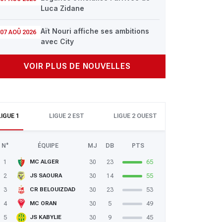
Luca Zidane
Aït Nouri affiche ses ambitions
07 AOÛ 2026
avec City
VOIR PLUS DE NOUVELLES
LIGUE 1
LIGUE 2 EST
LIGUE 2 OUEST
N°
ÉQUIPE
MJ
DB
PTS
1
30
23
65
MC ALGER
2
30
14
55
JS SAOURA
3
30
23
53
CR BELOUIZDAD
4
30
5
49
MC ORAN
5
30
9
45
JS KABYLIE