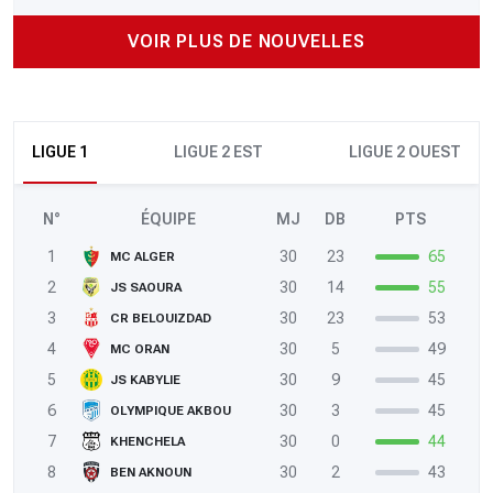
VOIR PLUS DE NOUVELLES
LIGUE 1
LIGUE 2 EST
LIGUE 2 OUEST
N°
ÉQUIPE
MJ
DB
PTS
1
30
23
65
MC ALGER
2
30
14
55
JS SAOURA
3
30
23
53
CR BELOUIZDAD
4
30
5
49
MC ORAN
5
30
9
45
JS KABYLIE
6
30
3
45
OLYMPIQUE AKBOU
7
30
0
44
KHENCHELA
8
30
2
43
BEN AKNOUN