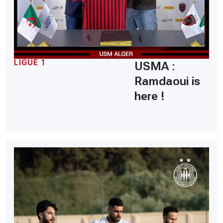
LIGUE 1
USMA :
Ramdaoui is
here !