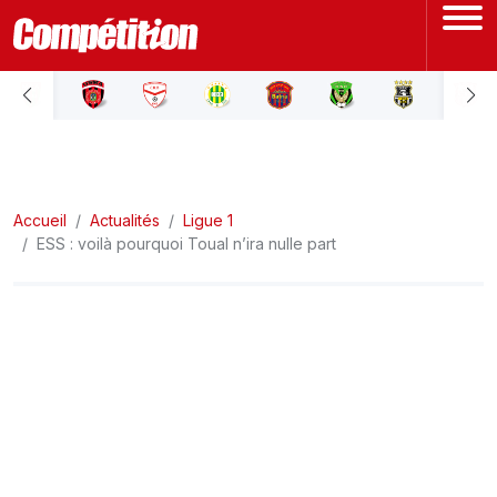
ACCUEIL
LIGUE 1
Accueil
LIGUE 2
Actualités
Ligue 1
ESS : voilà pourquoi Toual n’ira nulle part
COUPE D'ALGÉRIE
ÉQUIPE NATIONALE
COUPE DU MONDE
Actualités
Interviews