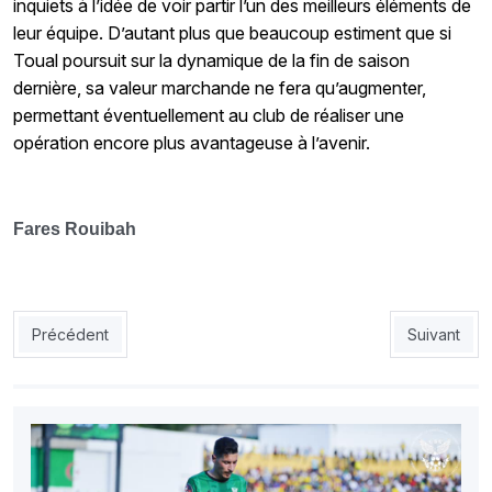
inquiets à l’idée de voir partir l’un des meilleurs éléments de
leur équipe. D’autant plus que beaucoup estiment que si
Toual poursuit sur la dynamique de la fin de saison
dernière, sa valeur marchande ne fera qu’augmenter,
permettant éventuellement au club de réaliser une
opération encore plus avantageuse à l’avenir.
Fares Rouibah
Article précédent : USMA : Blinder les cadres, priorité absolue
Article suiva
Précédent
Suivant