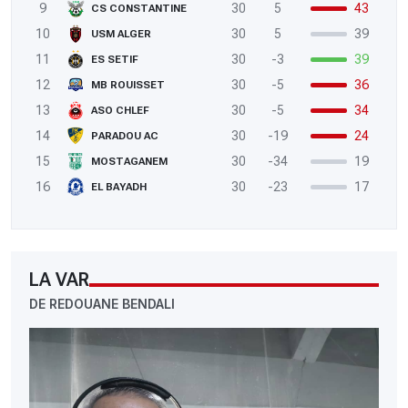
9
30
5
43
CS CONSTANTINE
10
30
5
39
USM ALGER
11
30
-3
39
ES SETIF
12
30
-5
36
MB ROUISSET
13
30
-5
34
ASO CHLEF
14
30
-19
24
PARADOU AC
15
30
-34
19
MOSTAGANEM
16
30
-23
17
EL BAYADH
LA VAR
DE REDOUANE BENDALI