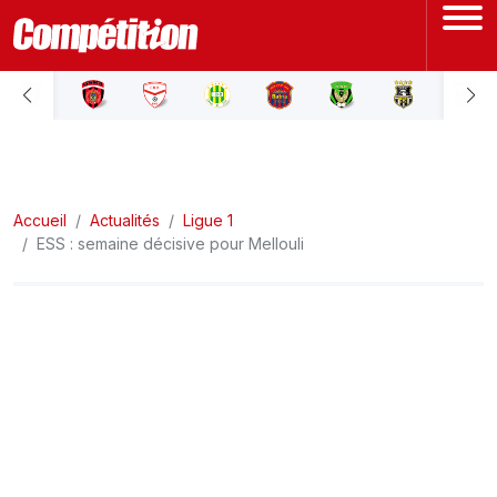
ACCUEIL
LIGUE 1
Accueil
LIGUE 2
Actualités
Ligue 1
ESS : semaine décisive pour Mellouli
COUPE D'ALGÉRIE
ÉQUIPE NATIONALE
COUPE DU MONDE
Actualités
Interviews