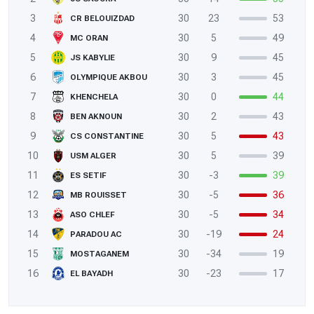
3
30
23
53
CR BELOUIZDAD
4
30
5
49
MC ORAN
5
30
9
45
JS KABYLIE
6
30
3
45
OLYMPIQUE AKBOU
7
30
0
44
KHENCHELA
8
30
2
43
BEN AKNOUN
9
30
5
43
CS CONSTANTINE
10
30
5
39
USM ALGER
11
30
-3
39
ES SETIF
12
30
-5
36
MB ROUISSET
13
30
-5
34
ASO CHLEF
14
30
-19
24
PARADOU AC
15
30
-34
19
MOSTAGANEM
16
30
-23
17
EL BAYADH