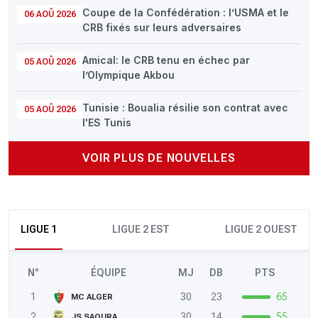
Coupe de la Confédération : l’USMA et le
06 AOÛ 2026
CRB fixés sur leurs adversaires
Amical: le CRB tenu en échec par
05 AOÛ 2026
l’Olympique Akbou
Tunisie : Boualia résilie son contrat avec
05 AOÛ 2026
l'ES Tunis
VOIR PLUS DE NOUVELLES
LIGUE 1
LIGUE 2 EST
LIGUE 2 OUEST
N°
ÉQUIPE
MJ
DB
PTS
1
30
23
65
MC ALGER
2
30
14
55
JS SAOURA