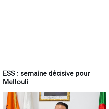
CHRONO
Vidéos
Fil d'actualités
La var
Version PDF
Politique de confidentialité
ESS : semaine décisive pour
Mellouli