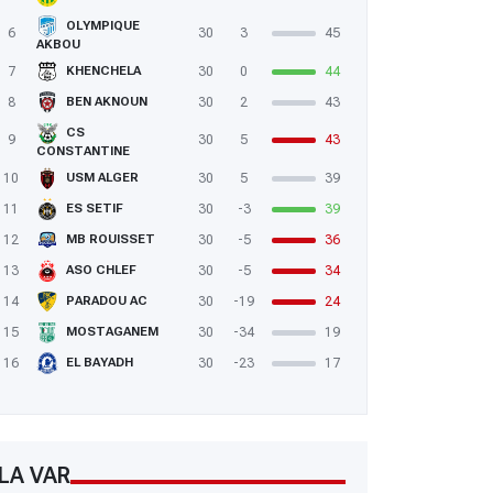
OLYMPIQUE
6
30
3
45
AKBOU
7
30
0
44
KHENCHELA
8
30
2
43
BEN AKNOUN
CS
9
30
5
43
CONSTANTINE
10
30
5
39
USM ALGER
11
30
-3
39
ES SETIF
12
30
-5
36
MB ROUISSET
13
30
-5
34
ASO CHLEF
14
30
-19
24
PARADOU AC
15
30
-34
19
MOSTAGANEM
16
30
-23
17
EL BAYADH
LA VAR