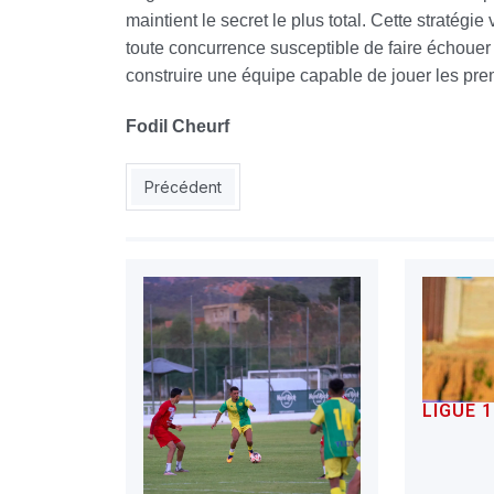
maintient le secret le plus total. Cette stratégie
toute concurrence susceptible de faire échoue
construire une équipe capable de jouer les pre
Fodil Cheurf
Article précédent : ESS : semaine décisive pour 
Précédent
LIGUE 1