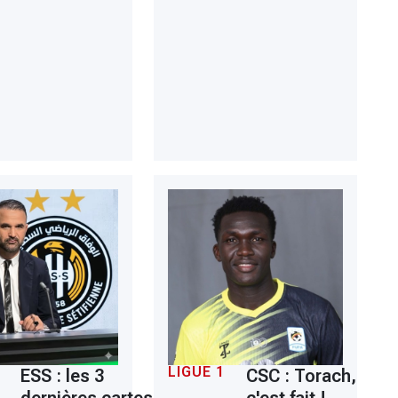
LIGUE 1
ESS : les 3
CSC : Torach,
dernières cartes
c'est fait !