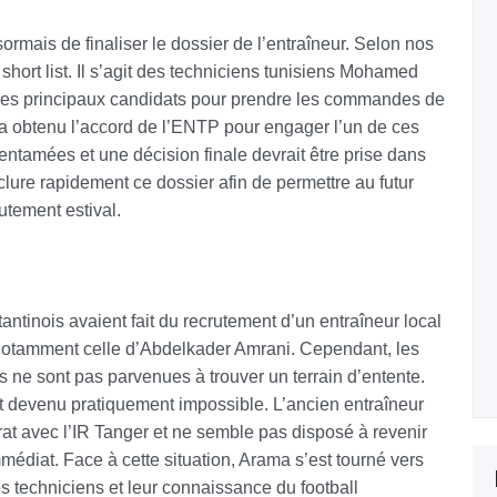
sormais de finaliser le dossier de l’entraîneur. Selon nos
hort list. Il s’agit des techniciens tunisiens Mohamed
es principaux candidats pour prendre les commandes de
f a obtenu l’accord de l’ENTP pour engager l’un de ces
entamées et une décision finale devrait être prise dans
lure rapidement ce dossier afin de permettre au futur
utement estival.
ntinois avaient fait du recrutement d’un entraîneur local
s, notamment celle d’Abdelkader Amrani. Cependant, les
es ne sont pas parvenues à trouver un terrain d’entente.
st devenu pratiquement impossible. L’ancien entraîneur
rat avec l’IR Tanger et ne semble pas disposé à revenir
édiat. Face à cette situation, Arama s’est tourné vers
es techniciens et leur connaissance du football