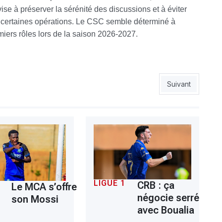
 vise à préserver la sérénité des discussions et à éviter
r certaines opérations. Le CSC semble déterminé à
miers rôles lors de la saison 2026-2027.
Mellouli
Article suivant :
Suivant
LIGUE 1
CRB : ça
Le MCA s’offre
négocie serré
son Mossi
avec Boualia