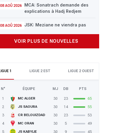
MCA: Sonatrach demande des
08 AOÛ 2026
explications à Hadj Redjem
JSK: Meziane ne viendra pas
08 AOÛ 2026
VOIR PLUS DE NOUVELLES
LIGUE 1
LIGUE 2 EST
LIGUE 2 OUEST
N°
ÉQUIPE
MJ
DB
PTS
1
30
23
65
MC ALGER
2
30
14
55
JS SAOURA
3
30
23
53
CR BELOUIZDAD
4
30
5
49
MC ORAN
5
30
9
45
JS KABYLIE