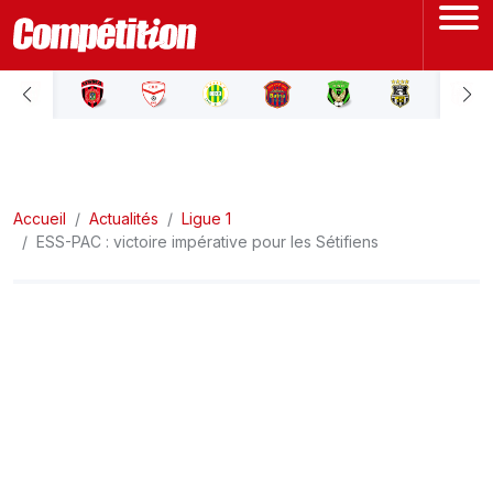
ACCUEIL
LIGUE 1
Accueil
LIGUE 2
Actualités
Ligue 1
ESS-PAC : victoire impérative pour les Sétifiens
COUPE D'ALGÉRIE
ÉQUIPE NATIONALE
COUPE DU MONDE
Actualités
Interviews