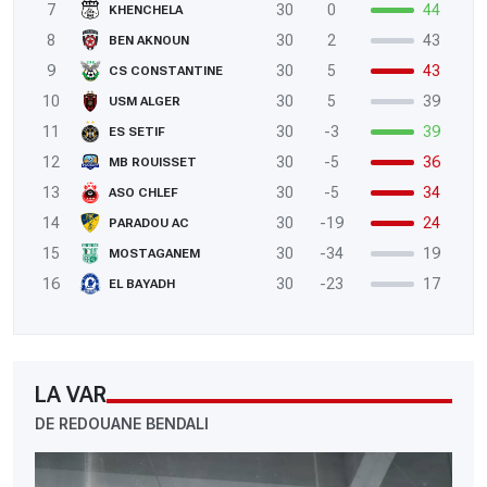
7
30
0
44
KHENCHELA
8
30
2
43
BEN AKNOUN
9
30
5
43
CS CONSTANTINE
10
30
5
39
USM ALGER
11
30
-3
39
ES SETIF
12
30
-5
36
MB ROUISSET
13
30
-5
34
ASO CHLEF
14
30
-19
24
PARADOU AC
15
30
-34
19
MOSTAGANEM
16
30
-23
17
EL BAYADH
LA VAR
DE REDOUANE BENDALI