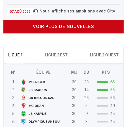
Aït Nouri affiche ses ambitions avec City
07 AOÛ 2026
VOIR PLUS DE NOUVELLES
LIGUE 1
LIGUE 2 EST
LIGUE 2 OUEST
N°
ÉQUIPE
MJ
DB
PTS
1
30
23
65
MC ALGER
2
30
14
55
JS SAOURA
3
30
23
53
CR BELOUIZDAD
4
30
5
49
MC ORAN
5
30
9
45
JS KABYLIE
6
30
3
45
OLYMPIQUE AKBOU