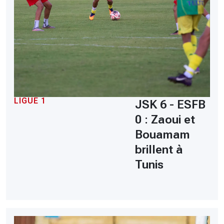
LIGUE 1
JSK 6 - ESFB
0 : Zaoui et
Bouamam
brillent à
Tunis