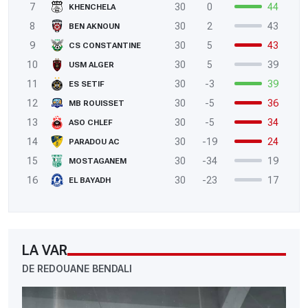
7
30
0
44
KHENCHELA
8
30
2
43
BEN AKNOUN
9
30
5
43
CS CONSTANTINE
10
30
5
39
USM ALGER
11
30
-3
39
ES SETIF
12
30
-5
36
MB ROUISSET
13
30
-5
34
ASO CHLEF
14
30
-19
24
PARADOU AC
15
30
-34
19
MOSTAGANEM
16
30
-23
17
EL BAYADH
LA VAR
DE REDOUANE BENDALI