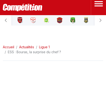
ACCUEIL
LIGUE 1
Accueil
LIGUE 2
Actualités
Ligue 1
ESS : Bouras, la surprise du chef ?
COUPE D'ALGÉRIE
ÉQUIPE NATIONALE
COUPE DU MONDE
Actualités
Interviews