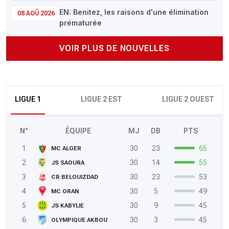
EN: Benitez, les raisons d'une élimination
08 AOÛ 2026
prématurée
VOIR PLUS DE NOUVELLES
LIGUE 1
LIGUE 2 EST
LIGUE 2 OUEST
N°
ÉQUIPE
MJ
DB
PTS
1
30
23
65
MC ALGER
2
30
14
55
JS SAOURA
3
30
23
53
CR BELOUIZDAD
4
30
5
49
MC ORAN
5
30
9
45
JS KABYLIE
6
30
3
45
OLYMPIQUE AKBOU