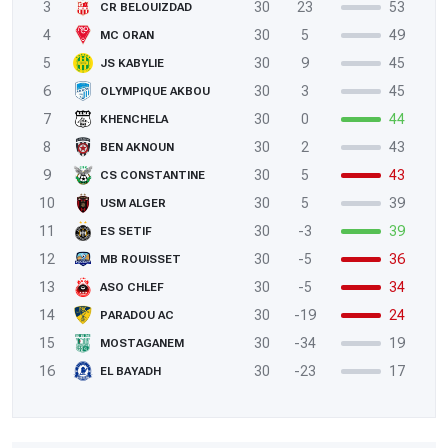
3
30
23
53
CR BELOUIZDAD
4
30
5
49
MC ORAN
5
30
9
45
JS KABYLIE
6
30
3
45
OLYMPIQUE AKBOU
7
30
0
44
KHENCHELA
8
30
2
43
BEN AKNOUN
9
30
5
43
CS CONSTANTINE
10
30
5
39
USM ALGER
11
30
-3
39
ES SETIF
12
30
-5
36
MB ROUISSET
13
30
-5
34
ASO CHLEF
14
30
-19
24
PARADOU AC
15
30
-34
19
MOSTAGANEM
16
30
-23
17
EL BAYADH