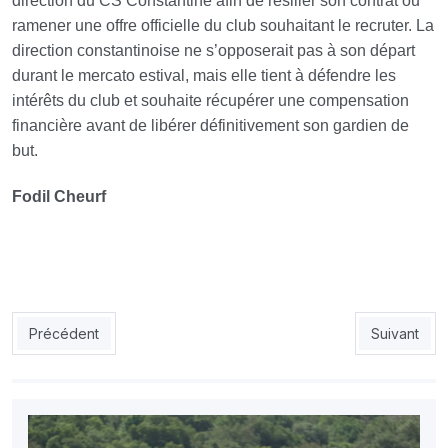
direction du CS Constantine afin de résilier son contrat ou
ramener une offre officielle du club souhaitant le recruter. La
direction constantinoise ne s’opposerait pas à son départ
durant le mercato estival, mais elle tient à défendre les
intérêts du club et souhaite récupérer une compensation
financière avant de libérer définitivement son gardien de
but.
Fodil Cheurf
Article précédent : ESS : les cadres, l’autre casse-tête de Mellou
Article suiv
Précédent
Suivant