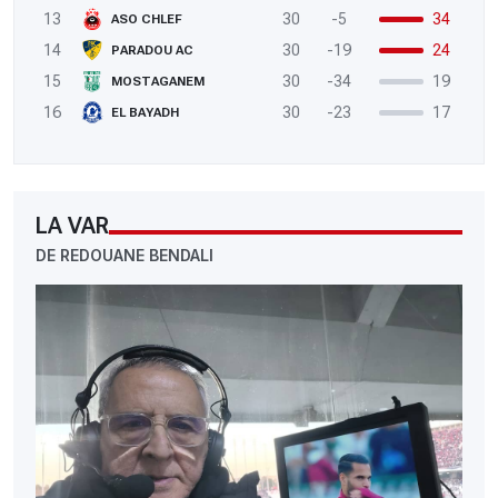
13
30
-5
34
ASO CHLEF
14
30
-19
24
PARADOU AC
15
30
-34
19
MOSTAGANEM
16
30
-23
17
EL BAYADH
LA VAR
DE REDOUANE BENDALI