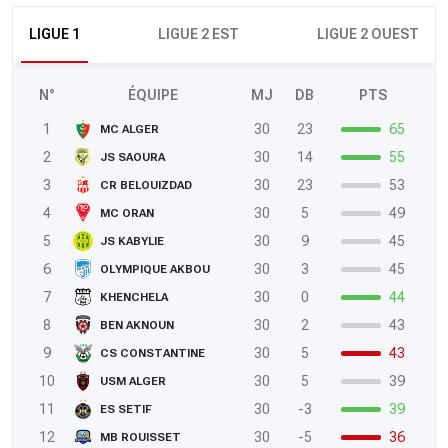
LIGUE 1
LIGUE 2 EST
LIGUE 2 OUEST
N°
ÉQUIPE
MJ
DB
PTS
1
30
23
65
MC ALGER
2
30
14
55
JS SAOURA
3
30
23
53
CR BELOUIZDAD
4
30
5
49
MC ORAN
5
30
9
45
JS KABYLIE
6
30
3
45
OLYMPIQUE AKBOU
7
30
0
44
KHENCHELA
8
30
2
43
BEN AKNOUN
9
30
5
43
CS CONSTANTINE
10
30
5
39
USM ALGER
11
30
-3
39
ES SETIF
12
30
-5
36
MB ROUISSET