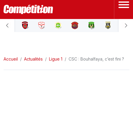
ACCUEIL
LIGUE 1
Accueil
LIGUE 2
Actualités
Ligue 1
CSC : Bouhalfaya, c’est fini ?
COUPE D'ALGÉRIE
ÉQUIPE NATIONALE
COUPE DU MONDE
Actualités
Interviews