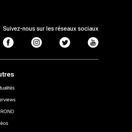
Suivez-nous sur les réseaux sociaux
utres
ualités
terviews
HRONO
déos