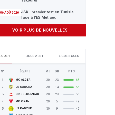
Yakouren
JSK : premier test en Tunisie
06 AOÛ 2026
face à l’ES Métlaoui
VOIR PLUS DE NOUVELLES
LIGUE 1
LIGUE 2 EST
LIGUE 2 OUEST
N°
ÉQUIPE
MJ
DB
PTS
1
30
23
65
MC ALGER
2
30
14
55
JS SAOURA
3
30
23
53
CR BELOUIZDAD
4
30
5
49
MC ORAN
5
30
9
45
JS KABYLIE