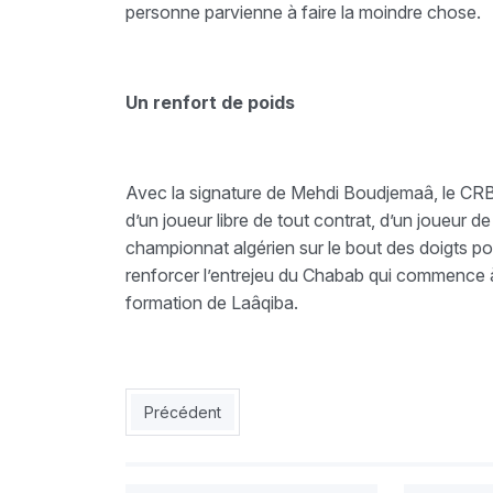
personne parvienne à faire la moindre chose.
Un renfort de poids
Avec la signature de Mehdi Boudjemaâ, le CRB vi
d’un joueur libre de tout contrat, d’un joueur de
championnat algérien sur le bout des doigts pou
renforcer l’entrejeu du Chabab qui commence à a
formation de Laâqiba.
Article précédent : Le MCA plonge dans le chao
Précédent