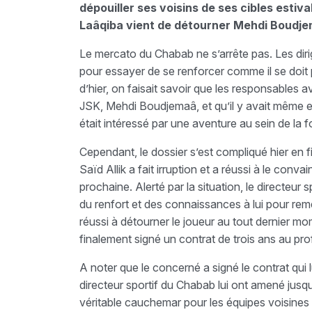
dépouiller ses voisins de ses cibles estiv
Laâqiba vient de détourner Mehdi Boudjem
Le mercato du Chabab ne s’arrête pas. Les dirig
pour essayer de se renforcer comme il se doit p
d’hier, on faisait savoir que les responsables av
JSK, Mehdi Boudjemaâ, et qu’il y avait même eu
était intéressé par une aventure au sein de la
Cependant, le dossier s’est compliqué hier en f
Saïd Allik a fait irruption et a réussi à le conv
prochaine. Alerté par la situation, le directeu
du renfort et des connaissances à lui pour reméd
réussi à détourner le joueur au tout dernier mo
finalement signé un contrat de trois ans au pro
A noter que le concerné a signé le contrat qui
directeur sportif du Chabab lui ont amené jusq
véritable cauchemar pour les équipes voisines