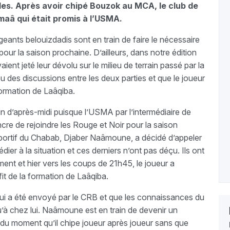
ales. Après avoir chipé Bouzok au MCA, le club de
aâ qui était promis à l’USMA.
eants belouizdadis sont en train de faire le nécessaire
our la saison prochaine. D’ailleurs, dans notre édition
aient jeté leur dévolu sur le milieu de terrain passé par la
 des discussions entre les deux parties et que le joueur
 formation de Laâqiba.
in d’après-midi puisque l’USMA par l’intermédiaire de
aincre de rejoindre les Rouge et Noir pour la saison
r sportif du Chabab, Djaber Naâmoune, a décidé d’appeler
ier à la situation et ces derniers n’ont pas déçu. Ils ont
ment et hier vers les coups de 21h45, le joueur a
fit de la formation de Laâqiba.
 lui a été envoyé par le CRB et que les connaissances du
u’à chez lui. Naâmoune est en train de devenir un
 du moment qu’il chipe joueur après joueur sans que