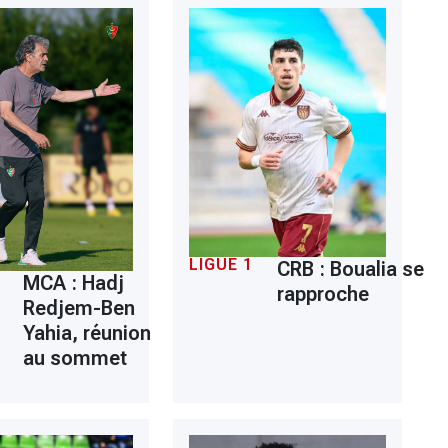
LIGUE 1
CRB : Boualia se
MCA : Hadj
rapproche
Redjem-Ben
Yahia, réunion
au sommet