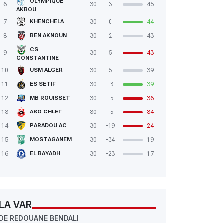
OLYMPIQUE
6
30
3
45
AKBOU
7
30
0
44
KHENCHELA
8
30
2
43
BEN AKNOUN
CS
9
30
5
43
CONSTANTINE
10
30
5
39
USM ALGER
11
30
-3
39
ES SETIF
12
30
-5
36
MB ROUISSET
13
30
-5
34
ASO CHLEF
14
30
-19
24
PARADOU AC
15
30
-34
19
MOSTAGANEM
16
30
-23
17
EL BAYADH
LA VAR
DE REDOUANE BENDALI