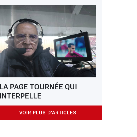
LA PAGE TOURNÉE QUI
INTERPELLE
VOIR PLUS D'ARTICLES
 USMA : Deghmoum, une piste toujours d'actualité ?