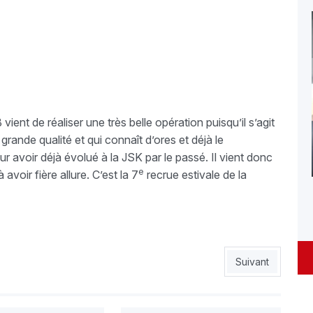
ent de réaliser une très belle opération puisqu’il s’agit
 grande qualité et qui connaît d’ores et déjà le
r avoir déjà évolué à la JSK par le passé. Il vient donc
e
voir fière allure. C’est la 7
recrue estivale de la
s
Article suivant :
Suivant