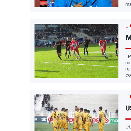
ma
LI
M
Po
mo
re
co
LI
U
L’