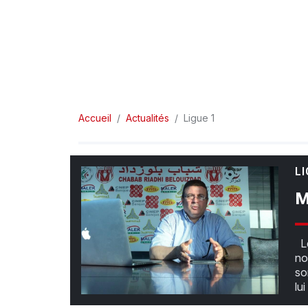
Accueil
Actualités
Ligue 1
LI
M
Le
no
so
lu