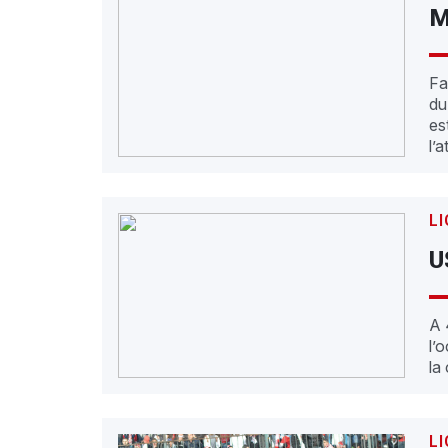
M
Fa
du
es
l’
LI
U
A 
l’
la
LI