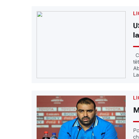
LI
U
l
C’
tê
Ab
La
LI
M
Po
ch