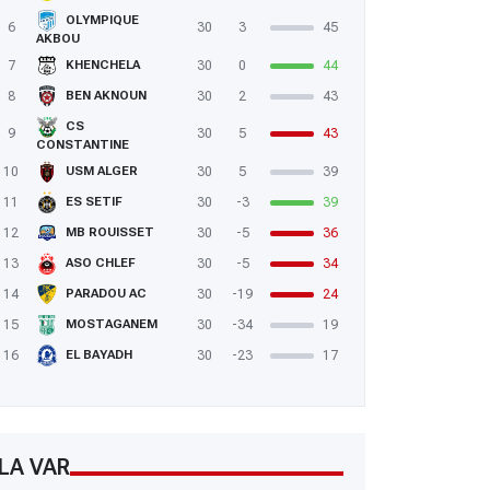
OLYMPIQUE
6
30
3
45
AKBOU
7
30
0
44
KHENCHELA
8
30
2
43
BEN AKNOUN
CS
9
30
5
43
CONSTANTINE
10
30
5
39
USM ALGER
11
30
-3
39
ES SETIF
12
30
-5
36
MB ROUISSET
13
30
-5
34
ASO CHLEF
14
30
-19
24
PARADOU AC
15
30
-34
19
MOSTAGANEM
16
30
-23
17
EL BAYADH
LA VAR