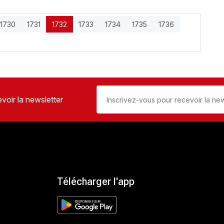
1730
1731
1732
1733
1734
1735
1736
voir la newsletter
Télécharger l'app