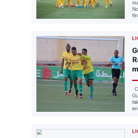
ou
No
fi
LI
G
R
m
C’
Gu
ta
en
LI