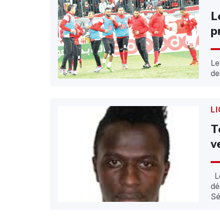
L
p
Le
de
LI
T
v
Le
dé
Sét