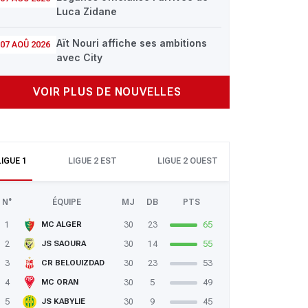
Luca Zidane
Aït Nouri affiche ses ambitions
07 AOÛ 2026
avec City
VOIR PLUS DE NOUVELLES
LIGUE 1
LIGUE 2 EST
LIGUE 2 OUEST
N°
ÉQUIPE
MJ
DB
PTS
1
30
23
65
MC ALGER
2
30
14
55
JS SAOURA
3
30
23
53
CR BELOUIZDAD
4
30
5
49
MC ORAN
5
30
9
45
JS KABYLIE