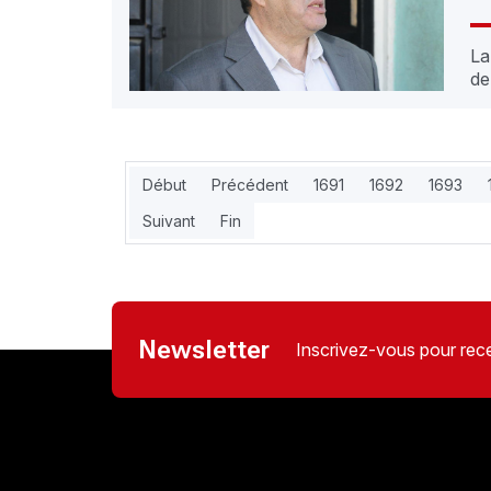
La
de
Début
Précédent
1691
1692
1693
Suivant
Fin
Newsletter
Inscrivez-vous pour rece