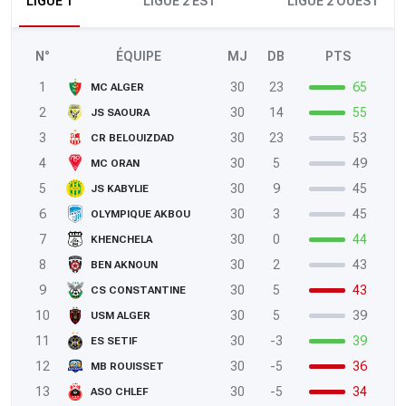
LIGUE 1
LIGUE 2 EST
LIGUE 2 OUEST
N°
ÉQUIPE
MJ
DB
PTS
1
30
23
65
MC ALGER
2
30
14
55
JS SAOURA
3
30
23
53
CR BELOUIZDAD
4
30
5
49
MC ORAN
5
30
9
45
JS KABYLIE
6
30
3
45
OLYMPIQUE AKBOU
7
30
0
44
KHENCHELA
8
30
2
43
BEN AKNOUN
9
30
5
43
CS CONSTANTINE
10
30
5
39
USM ALGER
11
30
-3
39
ES SETIF
12
30
-5
36
MB ROUISSET
13
30
-5
34
ASO CHLEF