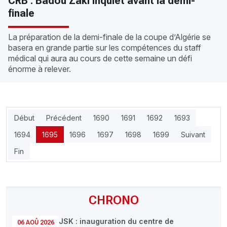
CRB : Badou Zaki inquiet avant la demi-
finale
La préparation de la demi-finale de la coupe d’Algérie se
basera en grande partie sur les compétences du staff
médical qui aura au cours de cette semaine un défi
énorme à relever.
Début
Précédent
1690
1691
1692
1693
1694
1695
1696
1697
1698
1699
Suivant
Fin
CHRONO
JSK : inauguration du centre de
06 AOÛ 2026