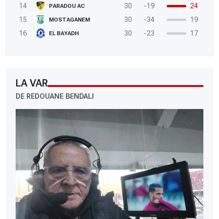
14
30
-19
24
PARADOU AC
15
30
-34
19
MOSTAGANEM
16
30
-23
17
EL BAYADH
LA VAR
DE REDOUANE BENDALI