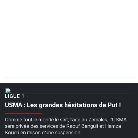
CHRONO
Vidéos
Fil d'actualités
La var
Version PDF
Politique de confidentialité
LIGUE 1
USMA : Les grandes hésitations de Put !
Comme tout le monde le sait, face au Zamalek, l’USMA
sera privée des services de Raouf Benguit et Hamza
Koudri en raison d’une suspension.