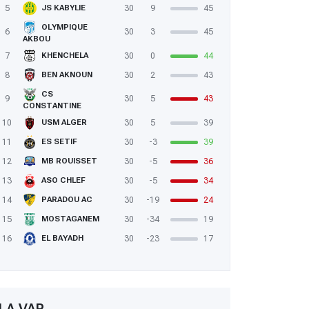
5
30
9
45
JS KABYLIE
OLYMPIQUE
6
30
3
45
AKBOU
7
30
0
44
KHENCHELA
8
30
2
43
BEN AKNOUN
CS
9
30
5
43
CONSTANTINE
10
30
5
39
USM ALGER
11
30
-3
39
ES SETIF
12
30
-5
36
MB ROUISSET
13
30
-5
34
ASO CHLEF
14
30
-19
24
PARADOU AC
15
30
-34
19
MOSTAGANEM
16
30
-23
17
EL BAYADH