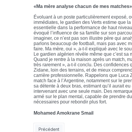
«Ma mère analyse chacun de mes matches»
Évoluant à un poste particulièrement exposé, 
immédiates, le gardien des Verts estime que l
essentielle dans la performance de haut nivea
évoqué l’influence de sa famille sur son parco
imaginer, ce n’est pas son illustre père qui ana
parlons beaucoup de football, mais pas avec mo
faire. Ma mère, oui », a-t-il expliqué avec le sour
Le gardien algérien révèle même que c’est sa m
Quand je rentre à la maison après un match, m
très rarement », a-t-il conclu. Des confidences
Zidane, loin des terrains, et de mieux compren
carrière professionnelle. Rappelons que Luca Zi
match face à l’Argentine, notamment sur le prem
sa détente à deux bras, estimant qu’il aurait e
intervenant avec une seule main. Des remarque
armé sur le plan mental, capable de prendre du 
nécessaires pour rebondir plus fort.
Mohamed Amokrane Smail
Article précédent : EN : les Verts reviennent de l
Précédent