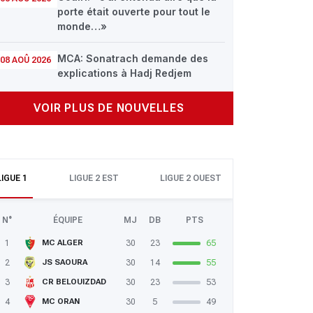
porte était ouverte pour tout le
monde…»
MCA: Sonatrach demande des
08 AOÛ 2026
explications à Hadj Redjem
VOIR PLUS DE NOUVELLES
LIGUE 1
LIGUE 2 EST
LIGUE 2 OUEST
N°
ÉQUIPE
MJ
DB
PTS
1
30
23
65
MC ALGER
2
30
14
55
JS SAOURA
3
30
23
53
CR BELOUIZDAD
4
30
5
49
MC ORAN