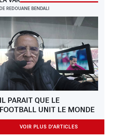
LA VAR
DE REDOUANE BENDALI
IL PARAIT QUE LE
FOOTBALL UNIT LE MONDE
VOIR PLUS D'ARTICLES
EN : Morandi, le Tessinois de l'ombre qui tient le vestiaire des Verts