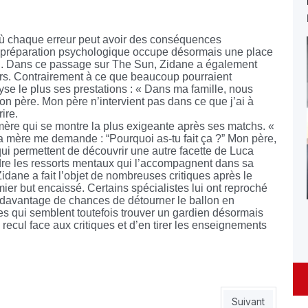
où chaque erreur peut avoir des conséquences
a préparation psychologique occupe désormais une place
u.
Dans ce passage sur The Sun, Zidane a également
urs. Contrairement à ce que beaucoup pourraient
lyse le plus ses prestations : « Dans ma famille, nous
n père. Mon père n’intervient pas dans ce que j’ai à
ire.
ère qui se montre la plus exigeante après ses matchs. «
a mère me demande : “Pourquoi as-tu fait ça ?” Mon père,
 qui permettent de découvrir une autre facette de Luca
dre les ressorts mentaux qui l’accompagnent dans sa
dane a fait l’objet de nombreuses critiques après le
ier but encaissé. Certains spécialistes lui ont reproché
u davantage de chances de détourner le ballon en
s qui semblent toutefois trouver un gardien désormais
recul face aux critiques et d’en tirer les enseignements
oin
Article suivant : 
Suivant