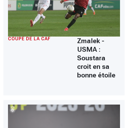
COUPE DE LA CAF
Zmalek -
USMA :
Soustara
croit en sa
bonne étoile