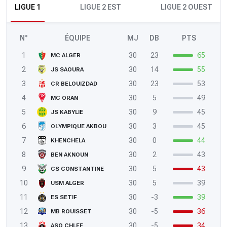
LIGUE 1
LIGUE 2 EST
LIGUE 2 OUEST
N°
ÉQUIPE
MJ
DB
PTS
1
30
23
65
MC ALGER
2
30
14
55
JS SAOURA
3
30
23
53
CR BELOUIZDAD
4
30
5
49
MC ORAN
5
30
9
45
JS KABYLIE
6
30
3
45
OLYMPIQUE AKBOU
7
30
0
44
KHENCHELA
8
30
2
43
BEN AKNOUN
9
30
5
43
CS CONSTANTINE
10
30
5
39
USM ALGER
11
30
-3
39
ES SETIF
12
30
-5
36
MB ROUISSET
13
30
-5
34
ASO CHLEF