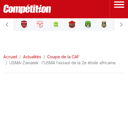
ACCUEIL
LIGUE 1
Accueil
LIGUE 2
Actualités
Coupe de la CAF
USMA-Zamalek : l’USMA l’assaut de la 2e étoile africaine
COUPE D'ALGÉRIE
ÉQUIPE NATIONALE
COUPE DU MONDE
Actualités
Interviews