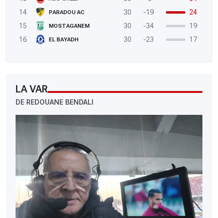
14
30
-19
24
PARADOU AC
15
30
-34
19
MOSTAGANEM
16
30
-23
17
EL BAYADH
LA VAR
DE REDOUANE BENDALI