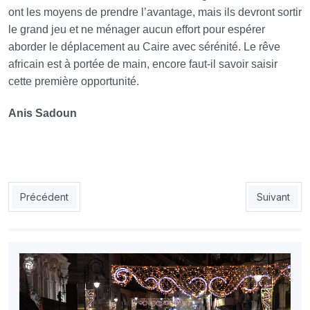
ont les moyens de prendre l’avantage, mais ils devront sortir
le grand jeu et ne ménager aucun effort pour espérer
aborder le déplacement au Caire avec sérénité. Le rêve
africain est à portée de main, encore faut-il savoir saisir
cette première opportunité.
Anis Sadoun
Article précédent : Coupe de la Confédération (Finale - aller) :
Article sui
Précédent
Suivant