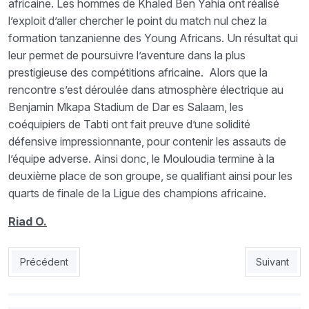
africaine. Les hommes de Khaled Ben Yahia ont réalisé
l’exploit d’aller chercher le point du match nul chez la
formation tanzanienne des Young Africans. Un résultat qui
leur permet de poursuivre l’aventure dans la plus
prestigieuse des compétitions africaine. Alors que la
rencontre s’est déroulée dans atmosphère électrique au
Benjamin Mkapa Stadium de Dar es Salaam, les
coéquipiers de Tabti ont fait preuve d’une solidité
défensive impressionnante, pour contenir les assauts de
l’équipe adverse. Ainsi donc, le Mouloudia termine à la
deuxième place de son groupe, se qualifiant ainsi pour les
quarts de finale de la Ligue des champions africaine.
Riad O.
Article précédent : 1/4 de finale (aller) : Dortmund de Bensebaï
Article suiv
Précédent
Suivant