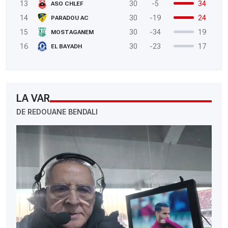
13
30
-5
34
ASO CHLEF
14
30
-19
24
PARADOU AC
15
30
-34
19
MOSTAGANEM
16
30
-23
17
EL BAYADH
LA VAR
DE REDOUANE BENDALI