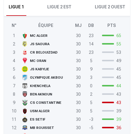
LIGUE 1
LIGUE 2 EST
LIGUE 2 OUEST
N°
ÉQUIPE
MJ
DB
PTS
1
30
23
65
MC ALGER
2
30
14
55
JS SAOURA
3
30
23
53
CR BELOUIZDAD
4
30
5
49
MC ORAN
5
30
9
45
JS KABYLIE
6
30
3
45
OLYMPIQUE AKBOU
7
30
0
44
KHENCHELA
8
30
2
43
BEN AKNOUN
9
30
5
43
CS CONSTANTINE
10
30
5
39
USM ALGER
11
30
-3
39
ES SETIF
12
30
-5
36
MB ROUISSET