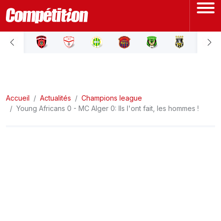
ACCUEIL
LIGUE 1
Accueil
LIGUE 2
Actualités
Champions league
Young Africans 0 - MC Alger 0: Ils l'ont fait, les hommes !
COUPE D'ALGÉRIE
ÉQUIPE NATIONALE
COUPE DU MONDE
Actualités
Interviews