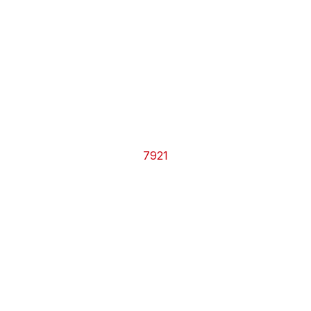
CHRONO
Vidéos
Fil d'actualités
La var
Version PDF
Politique de confidentialité
7921