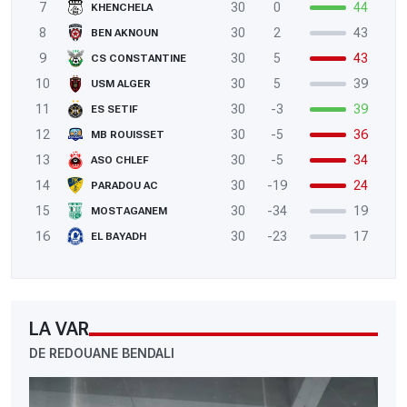
7
30
0
44
KHENCHELA
8
30
2
43
BEN AKNOUN
9
30
5
43
CS CONSTANTINE
10
30
5
39
USM ALGER
11
30
-3
39
ES SETIF
12
30
-5
36
MB ROUISSET
13
30
-5
34
ASO CHLEF
14
30
-19
24
PARADOU AC
15
30
-34
19
MOSTAGANEM
16
30
-23
17
EL BAYADH
LA VAR
DE REDOUANE BENDALI