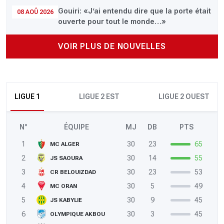
Gouiri: «J’ai entendu dire que la porte était
08 AOÛ 2026
ouverte pour tout le monde…»
VOIR PLUS DE NOUVELLES
LIGUE 1
LIGUE 2 EST
LIGUE 2 OUEST
N°
ÉQUIPE
MJ
DB
PTS
1
30
23
65
MC ALGER
2
30
14
55
JS SAOURA
3
30
23
53
CR BELOUIZDAD
4
30
5
49
MC ORAN
5
30
9
45
JS KABYLIE
6
30
3
45
OLYMPIQUE AKBOU