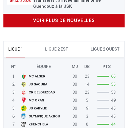
Transferts : arrivée imminente de
09 AOÛ 2026
Guendouz à la JSK
VOIR PLUS DE NOUVELLES
LIGUE 1
LIGUE 2 EST
LIGUE 2 OUEST
N°
ÉQUIPE
MJ
DB
PTS
1
30
23
65
MC ALGER
2
30
14
55
JS SAOURA
3
30
23
53
CR BELOUIZDAD
4
30
5
49
MC ORAN
5
30
9
45
JS KABYLIE
6
30
3
45
OLYMPIQUE AKBOU
7
30
0
44
KHENCHELA