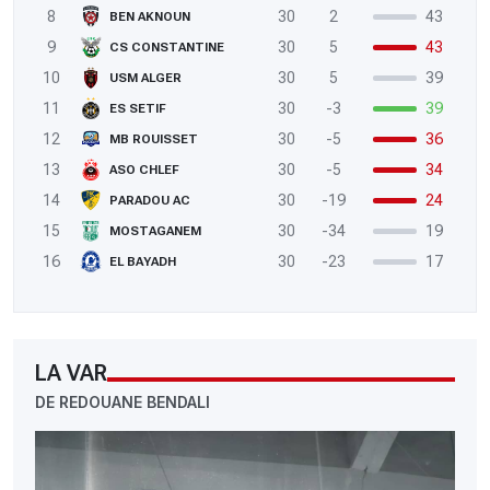
8
30
2
43
BEN AKNOUN
9
30
5
43
CS CONSTANTINE
10
30
5
39
USM ALGER
11
30
-3
39
ES SETIF
12
30
-5
36
MB ROUISSET
13
30
-5
34
ASO CHLEF
14
30
-19
24
PARADOU AC
15
30
-34
19
MOSTAGANEM
16
30
-23
17
EL BAYADH
LA VAR
DE REDOUANE BENDALI