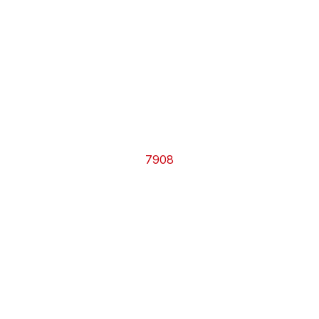
CHRONO
Vidéos
Fil d'actualités
La var
Version PDF
Politique de confidentialité
7908