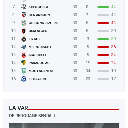
7
30
0
44
KHENCHELA
8
30
2
43
BEN AKNOUN
9
30
5
43
CS CONSTANTINE
10
30
5
39
USM ALGER
11
30
-3
39
ES SETIF
12
30
-5
36
MB ROUISSET
13
30
-5
34
ASO CHLEF
14
30
-19
24
PARADOU AC
15
30
-34
19
MOSTAGANEM
16
30
-23
17
EL BAYADH
LA VAR
DE REDOUANE BENDALI