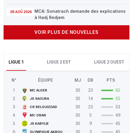
MCA: Sonatrach demande des explications
08 AOÛ 2026
à Hadj Redjem
VOIR PLUS DE NOUVELLES
LIGUE 1
LIGUE 2 EST
LIGUE 2 OUEST
N°
ÉQUIPE
MJ
DB
PTS
1
30
23
65
MC ALGER
2
30
14
55
JS SAOURA
3
30
23
53
CR BELOUIZDAD
4
30
5
49
MC ORAN
5
30
9
45
JS KABYLIE
6
30
3
45
OLYMPIQUE AKBOU