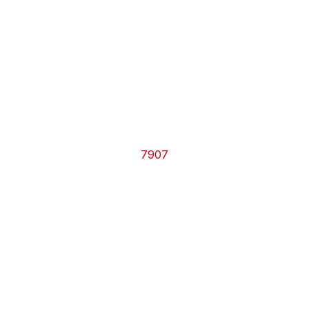
CHRONO
Vidéos
Fil d'actualités
La var
Version PDF
Politique de confidentialité
7907