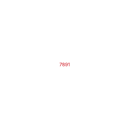
CHRONO
Vidéos
Fil d'actualités
La var
Version PDF
Politique de confidentialité
7891