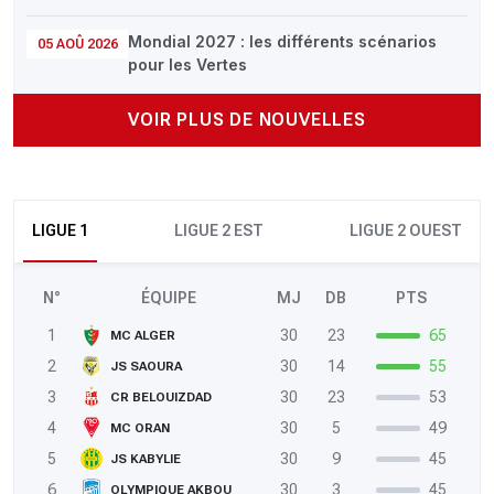
Mondial 2027 : les différents scénarios
05 AOÛ 2026
pour les Vertes
VOIR PLUS DE NOUVELLES
LIGUE 1
LIGUE 2 EST
LIGUE 2 OUEST
N°
ÉQUIPE
MJ
DB
PTS
1
30
23
65
MC ALGER
2
30
14
55
JS SAOURA
3
30
23
53
CR BELOUIZDAD
4
30
5
49
MC ORAN
5
30
9
45
JS KABYLIE
6
30
3
45
OLYMPIQUE AKBOU