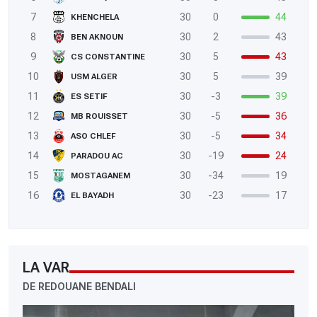
7
30
0
44
KHENCHELA
8
30
2
43
BEN AKNOUN
9
30
5
43
CS CONSTANTINE
10
30
5
39
USM ALGER
11
30
-3
39
ES SETIF
12
30
-5
36
MB ROUISSET
13
30
-5
34
ASO CHLEF
14
30
-19
24
PARADOU AC
15
30
-34
19
MOSTAGANEM
16
30
-23
17
EL BAYADH
LA VAR
DE REDOUANE BENDALI