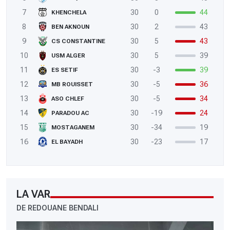
7
30
0
44
KHENCHELA
8
30
2
43
BEN AKNOUN
9
30
5
43
CS CONSTANTINE
10
30
5
39
USM ALGER
11
30
-3
39
ES SETIF
12
30
-5
36
MB ROUISSET
13
30
-5
34
ASO CHLEF
14
30
-19
24
PARADOU AC
15
30
-34
19
MOSTAGANEM
16
30
-23
17
EL BAYADH
LA VAR
DE REDOUANE BENDALI