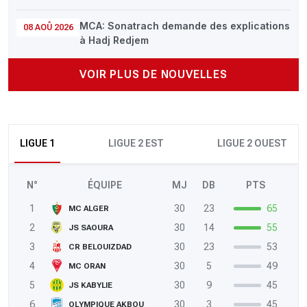
MCA: Sonatrach demande des explications
08 AOÛ 2026
à Hadj Redjem
VOIR PLUS DE NOUVELLES
LIGUE 1
LIGUE 2 EST
LIGUE 2 OUEST
N°
ÉQUIPE
MJ
DB
PTS
1
30
23
65
MC ALGER
2
30
14
55
JS SAOURA
3
30
23
53
CR BELOUIZDAD
4
30
5
49
MC ORAN
5
30
9
45
JS KABYLIE
6
30
3
45
OLYMPIQUE AKBOU