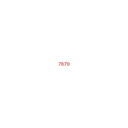
CHRONO
Vidéos
Fil d'actualités
La var
Version PDF
Politique de confidentialité
7879