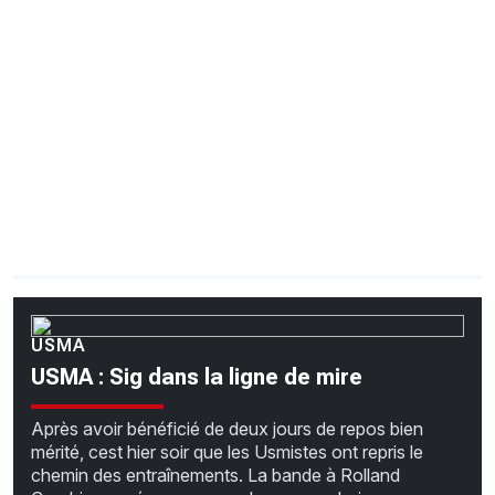
CHRONO
Vidéos
Fil d'actualités
La var
Version PDF
Politique de confidentialité
USMA
USMA : Sig dans la ligne de mire
Après avoir bénéficié de deux jours de repos bien
mérité, cest hier soir que les Usmistes ont repris le
chemin des entraînements. La bande à Rolland