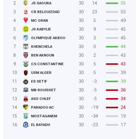
2
30
14
55
JS SAOURA
3
30
23
53
CR BELOUIZDAD
4
30
5
49
MC ORAN
5
30
9
45
JS KABYLIE
6
30
3
45
OLYMPIQUE AKBOU
7
30
0
44
KHENCHELA
8
30
2
43
BEN AKNOUN
9
30
5
43
CS CONSTANTINE
10
30
5
39
USM ALGER
11
30
-3
39
ES SETIF
12
30
-5
36
MB ROUISSET
13
30
-5
34
ASO CHLEF
14
30
-19
24
PARADOU AC
15
30
-34
19
MOSTAGANEM
16
30
-23
17
EL BAYADH