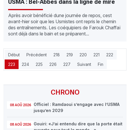
USMA : Bel-Abbès dans la ligne de mire
Après avoir bénéficié dune journée de repos, cest
avant-hier soir que les Usmistes ont repris le chemin
des entraînements. Les coéquipiers de Farouk Chaffaï
sont déjà dans le bain et se préparent...
Début
Précédent
218
219
220
221
222
223
224
225
226
227
Suivant
Fin
CHRONO
Officiel : Ramdaoui s’engage avec l’USMA
08 AOÛ 2026
jusqu’en 2029
Gouiri: «J’ai entendu dire que la porte était
08 AOÛ 2026
ouverte pour tout le monde…»