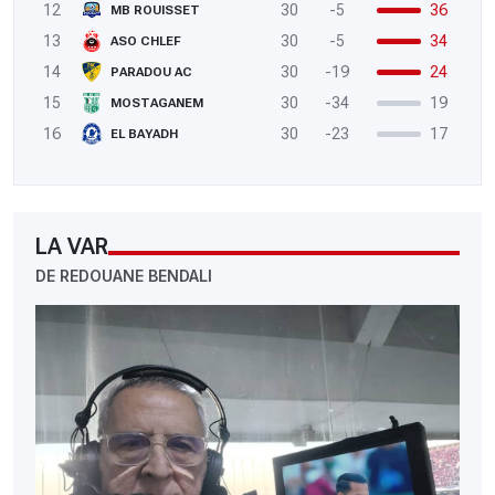
12
30
-5
36
MB ROUISSET
13
30
-5
34
ASO CHLEF
14
30
-19
24
PARADOU AC
15
30
-34
19
MOSTAGANEM
16
30
-23
17
EL BAYADH
LA VAR
DE REDOUANE BENDALI