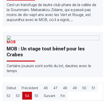
Cest un transfuge de lautre club phare de la vallée de
la Soummam. Mebarakou Zidane, qui a passé pas
moins de dix-sept ans avec les Vert et Rouge, est
aujourdhui avec le MOB, où il a signé,...
MOB
MOB : Un stage tout bénef pour les
Crabes
Certains joueurs sont sortis du lot, dautres avec le
temps
Début
Précédent
46
47
48
49
50
51
52
53
54
55
Suivant
Fin