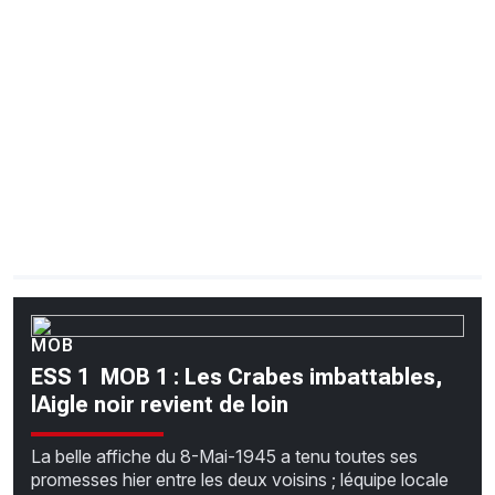
CHRONO
Vidéos
Fil d'actualités
La var
Version PDF
Politique de confidentialité
MOB
ESS 1  MOB 1 : Les Crabes imbattables,
lAigle noir revient de loin
La belle affiche du 8-Mai-1945 a tenu toutes ses
promesses hier entre les deux voisins ; léquipe locale