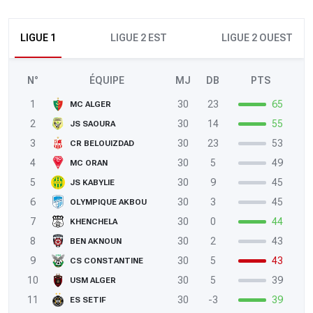
LIGUE 1
LIGUE 2 EST
LIGUE 2 OUEST
N°
ÉQUIPE
MJ
DB
PTS
1
30
23
65
MC ALGER
2
30
14
55
JS SAOURA
3
30
23
53
CR BELOUIZDAD
4
30
5
49
MC ORAN
5
30
9
45
JS KABYLIE
6
30
3
45
OLYMPIQUE AKBOU
7
30
0
44
KHENCHELA
8
30
2
43
BEN AKNOUN
9
30
5
43
CS CONSTANTINE
10
30
5
39
USM ALGER
11
30
-3
39
ES SETIF