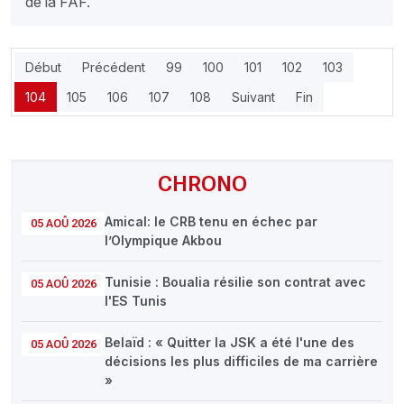
de la FAF.
Début
Précédent
99
100
101
102
103
104
105
106
107
108
Suivant
Fin
CHRONO
Amical: le CRB tenu en échec par
05 AOÛ 2026
l’Olympique Akbou
Tunisie : Boualia résilie son contrat avec
05 AOÛ 2026
l'ES Tunis
Belaïd : « Quitter la JSK a été l'une des
05 AOÛ 2026
décisions les plus difficiles de ma carrière
»