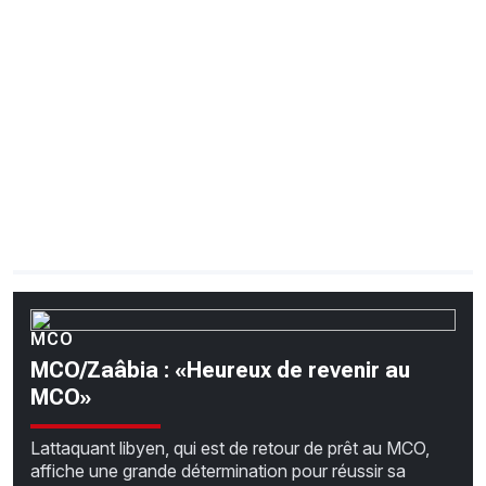
CHRONO
Vidéos
Fil d'actualités
La var
Version PDF
Politique de confidentialité
MCO
MCO/Zaâbia : «Heureux de revenir au
MCO»
Lattaquant libyen, qui est de retour de prêt au MCO,
affiche une grande détermination pour réussir sa