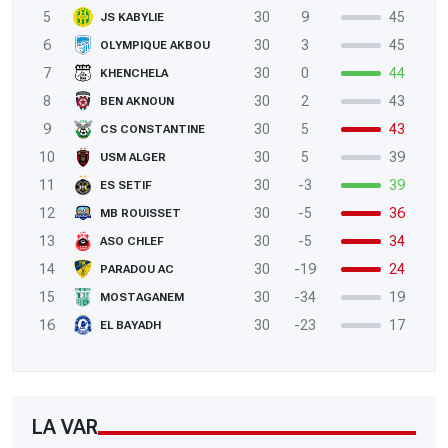
5
30
9
45
JS KABYLIE
6
30
3
45
OLYMPIQUE AKBOU
7
30
0
44
KHENCHELA
8
30
2
43
BEN AKNOUN
9
30
5
43
CS CONSTANTINE
10
30
5
39
USM ALGER
11
30
-3
39
ES SETIF
12
30
-5
36
MB ROUISSET
13
30
-5
34
ASO CHLEF
14
30
-19
24
PARADOU AC
15
30
-34
19
MOSTAGANEM
16
30
-23
17
EL BAYADH
LA VAR