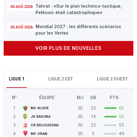
Tahrat : «Sur le plan technico-tactique,
05 AOÛ 2026
Petkovic était catastrophique»
Mondial 2027 : les différents scénarios
05 AOÛ 2026
pour les Vertes
VOIR PLUS DE NOUVELLES
LIGUE 1
LIGUE 2 EST
LIGUE 2 OUEST
N°
ÉQUIPE
MJ
DB
PTS
1
30
23
65
MC ALGER
2
30
14
55
JS SAOURA
3
30
23
53
CR BELOUIZDAD
4
30
5
49
MC ORAN