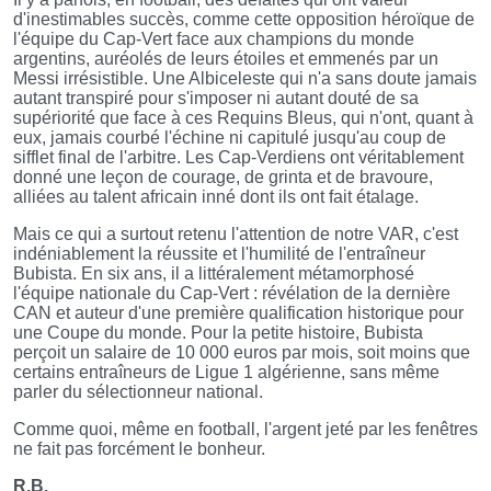
d'inestimables succès, comme cette opposition héroïque de
l'équipe du Cap-Vert face aux champions du monde
argentins, auréolés de leurs étoiles et emmenés par un
Messi irrésistible. Une Albiceleste qui n'a sans doute jamais
autant transpiré pour s'imposer ni autant douté de sa
supériorité que face à ces Requins Bleus, qui n'ont, quant à
eux, jamais courbé l'échine ni capitulé jusqu'au coup de
sifflet final de l'arbitre. Les Cap-Verdiens ont véritablement
donné une leçon de courage, de grinta et de bravoure,
alliées au talent africain inné dont ils ont fait étalage.
Mais ce qui a surtout retenu l'attention de notre VAR, c'est
indéniablement la réussite et l'humilité de l'entraîneur
Bubista. En six ans, il a littéralement métamorphosé
l'équipe nationale du Cap-Vert : révélation de la dernière
CAN et auteur d'une première qualification historique pour
une Coupe du monde. Pour la petite histoire, Bubista
perçoit un salaire de 10 000 euros par mois, soit moins que
certains entraîneurs de Ligue 1 algérienne, sans même
parler du sélectionneur national.
Comme quoi, même en football, l'argent jeté par les fenêtres
ne fait pas forcément le bonheur.
R.B.