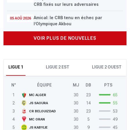
CRB fixés sur leurs adversaires
Amical: le CRB tenu en échec par
05 AOÛ 2026
l’Olympique Akbou
VOIR PLUS DE NOUVELLES
LIGUE 1
LIGUE 2 EST
LIGUE 2 OUEST
N°
ÉQUIPE
MJ
DB
PTS
1
30
23
65
MC ALGER
2
30
14
55
JS SAOURA
3
30
23
53
CR BELOUIZDAD
4
30
5
49
MC ORAN
5
30
9
45
JS KABYLIE