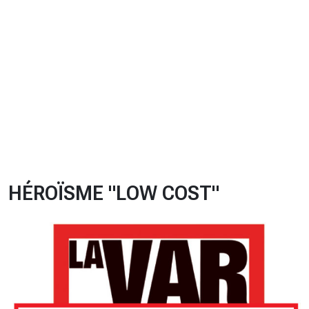
CHRONO
Vidéos
Fil d'actualités
La var
Version PDF
Politique de confidentialité
HÉROÏSME "LOW COST"