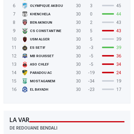
6
30
3
45
OLYMPIQUE AKBOU
7
30
0
44
KHENCHELA
8
30
2
43
BEN AKNOUN
9
30
5
43
CS CONSTANTINE
10
30
5
39
USM ALGER
11
30
-3
39
ES SETIF
12
30
-5
36
MB ROUISSET
13
30
-5
34
ASO CHLEF
14
30
-19
24
PARADOU AC
15
30
-34
19
MOSTAGANEM
16
30
-23
17
EL BAYADH
LA VAR
DE REDOUANE BENDALI