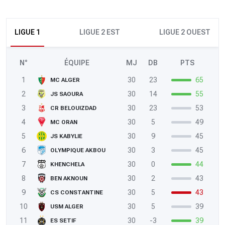
LIGUE 1
LIGUE 2 EST
LIGUE 2 OUEST
N°
ÉQUIPE
MJ
DB
PTS
1
30
23
65
MC ALGER
2
30
14
55
JS SAOURA
3
30
23
53
CR BELOUIZDAD
4
30
5
49
MC ORAN
5
30
9
45
JS KABYLIE
6
30
3
45
OLYMPIQUE AKBOU
7
30
0
44
KHENCHELA
8
30
2
43
BEN AKNOUN
9
30
5
43
CS CONSTANTINE
10
30
5
39
USM ALGER
11
30
-3
39
ES SETIF