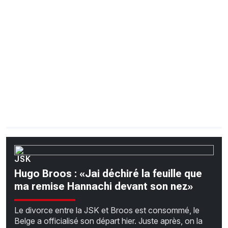
CHRONO
Vidéos
Fil d'actualités
La var
Version PDF
Politique de confidentialité
JSK
Hugo Broos : «Jai déchiré la feuille que
ma remise Hannachi devant son nez»
Le divorce entre la JSK et Broos est consommé, le
Belge a officialisé son départ hier. Juste après, on la