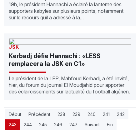
19h, le président Hannachi a éclairé la lanterne des
supporters kabyles sur plusieurs points, notamment
sur le recours quil a adressé à la...
JSK
Kerbadj défie Hannachi : «LESS
remplacera la JSK en C1»
Le président de la LFP, Mahfoud Kerbadj, a été linvité,
hier, du forum du journal El Moudjahid pour apporter
des éclaircissements sur lactualité du football algérien.
Début
Précédent
238
239
240
241
242
243
244
245
246
247
Suivant
Fin