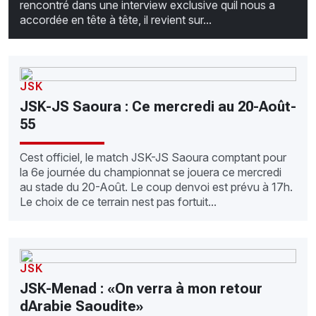
rencontré dans une interview exclusive quil nous a
accordée en tête à tête, il revient sur...
JSK
JSK-JS Saoura : Ce mercredi au 20-Août-
55
Cest officiel, le match JSK-JS Saoura comptant pour
la 6e journée du championnat se jouera ce mercredi
au stade du 20-Août. Le coup denvoi est prévu à 17h.
Le choix de ce terrain nest pas fortuit...
JSK
JSK-Menad : «On verra à mon retour
dArabie Saoudite»