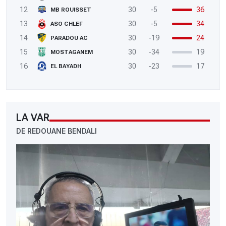
12
30
-5
36
MB ROUISSET
13
30
-5
34
ASO CHLEF
14
30
-19
24
PARADOU AC
15
30
-34
19
MOSTAGANEM
16
30
-23
17
EL BAYADH
LA VAR
DE REDOUANE BENDALI