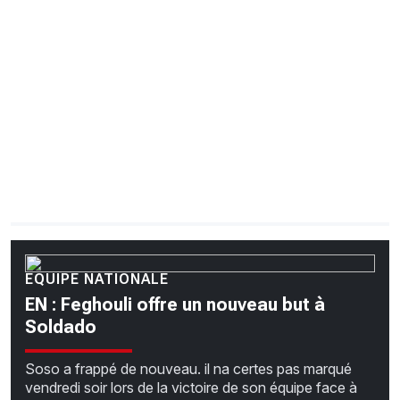
CHRONO
Vidéos
Fil d'actualités
La var
Version PDF
Politique de confidentialité
EQUIPE NATIONALE
EN : Feghouli offre un nouveau but à
Soldado
Soso a frappé de nouveau. il na certes pas marqué
vendredi soir lors de la victoire de son équipe face à