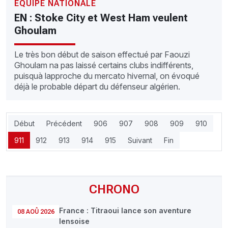
EQUIPE NATIONALE
EN : Stoke City et West Ham veulent
Ghoulam
Le très bon début de saison effectué par Faouzi
Ghoulam na pas laissé certains clubs indifférents,
puisquà lapproche du mercato hivernal, on évoqué
déjà le probable départ du défenseur algérien.
Début
Précédent
906
907
908
909
910
911
912
913
914
915
Suivant
Fin
CHRONO
France : Titraoui lance son aventure
08 AOÛ 2026
lensoise