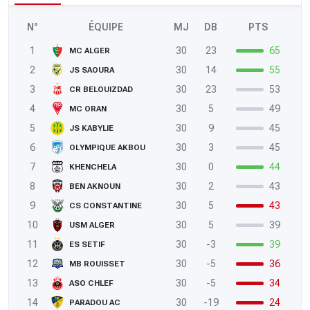
N°
ÉQUIPE
MJ
DB
PTS
1
30
23
65
MC ALGER
2
30
14
55
JS SAOURA
3
30
23
53
CR BELOUIZDAD
4
30
5
49
MC ORAN
5
30
9
45
JS KABYLIE
6
30
3
45
OLYMPIQUE AKBOU
7
30
0
44
KHENCHELA
8
30
2
43
BEN AKNOUN
9
30
5
43
CS CONSTANTINE
10
30
5
39
USM ALGER
11
30
-3
39
ES SETIF
12
30
-5
36
MB ROUISSET
13
30
-5
34
ASO CHLEF
14
30
-19
24
PARADOU AC