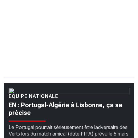
CHRONO
Vidéos
Fil d'actualités
La var
Version PDF
Politique de confidentialité
EQUIPE NATIONALE
EN : Portugal-Algérie à Lisbonne, ça se
précise
Le Portugal pourrait sérieusement être ladversaire des
Verts lors du match amical (date FIFA) prévu le 5 mars