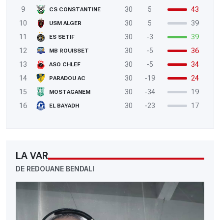
9
30
5
43
CS CONSTANTINE
10
30
5
39
USM ALGER
11
30
-3
39
ES SETIF
12
30
-5
36
MB ROUISSET
13
30
-5
34
ASO CHLEF
14
30
-19
24
PARADOU AC
15
30
-34
19
MOSTAGANEM
16
30
-23
17
EL BAYADH
LA VAR
DE REDOUANE BENDALI