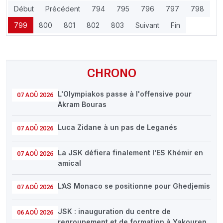
Début
Précédent
794
795
796
797
798
799
800
801
802
803
Suivant
Fin
CHRONO
L'Olympiakos passe à l'offensive pour
07 AOÛ 2026
Akram Bouras
Luca Zidane à un pas de Leganés
07 AOÛ 2026
La JSK défiera finalement l'ES Khémir en
07 AOÛ 2026
amical
L’AS Monaco se positionne pour Ghedjemis
07 AOÛ 2026
JSK : inauguration du centre de
06 AOÛ 2026
regroupement et de formation à Yakouren