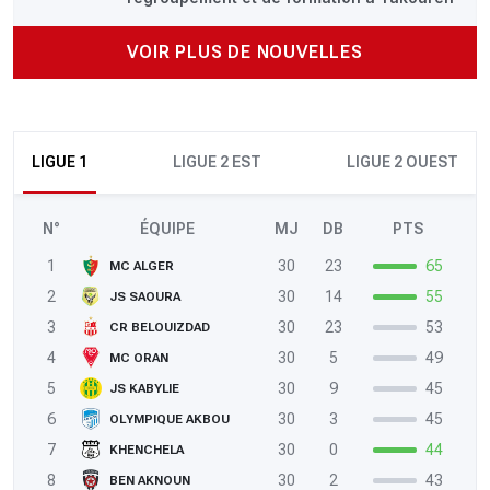
VOIR PLUS DE NOUVELLES
LIGUE 1
LIGUE 2 EST
LIGUE 2 OUEST
N°
ÉQUIPE
MJ
DB
PTS
1
30
23
65
MC ALGER
2
30
14
55
JS SAOURA
3
30
23
53
CR BELOUIZDAD
4
30
5
49
MC ORAN
5
30
9
45
JS KABYLIE
6
30
3
45
OLYMPIQUE AKBOU
7
30
0
44
KHENCHELA
8
30
2
43
BEN AKNOUN