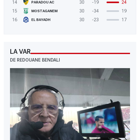
14
30
-19
24
PARADOU AC
15
30
-34
19
MOSTAGANEM
16
30
-23
17
EL BAYADH
LA VAR
DE REDOUANE BENDALI