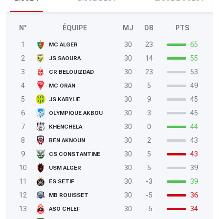
N°
ÉQUIPE
MJ
DB
PTS
1
30
23
65
MC ALGER
2
30
14
55
JS SAOURA
3
30
23
53
CR BELOUIZDAD
4
30
5
49
MC ORAN
5
30
9
45
JS KABYLIE
6
30
3
45
OLYMPIQUE AKBOU
7
30
0
44
KHENCHELA
8
30
2
43
BEN AKNOUN
9
30
5
43
CS CONSTANTINE
10
30
5
39
USM ALGER
11
30
-3
39
ES SETIF
12
30
-5
36
MB ROUISSET
13
30
-5
34
ASO CHLEF