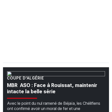
CHRONO
Vidéos
Fil d'actualités
La var
Version PDF
Politique de confidentialité
COUPE D'ALGÉRIE
MBR  ASO : Face à Rouissat, maintenir
intacte la belle série
Avec le point du nul ramené de Béjaïa, les Chélifiens
ont confirmé avoir un moral de fer et une