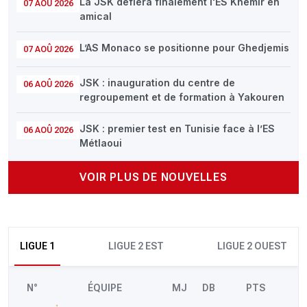
La JSK défiera finalement l'ES Khémir en
07 AOÛ 2026
amical
L’AS Monaco se positionne pour Ghedjemis
07 AOÛ 2026
JSK : inauguration du centre de
06 AOÛ 2026
regroupement et de formation à Yakouren
JSK : premier test en Tunisie face à l’ES
06 AOÛ 2026
Métlaoui
VOIR PLUS DE NOUVELLES
LIGUE 1
LIGUE 2 EST
LIGUE 2 OUEST
N°
ÉQUIPE
MJ
DB
PTS