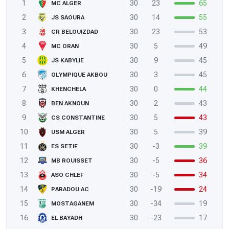
1
30
23
65
MC ALGER
2
30
14
55
JS SAOURA
3
30
23
53
CR BELOUIZDAD
4
30
5
49
MC ORAN
5
30
9
45
JS KABYLIE
6
30
3
45
OLYMPIQUE AKBOU
7
30
0
44
KHENCHELA
8
30
2
43
BEN AKNOUN
9
30
5
43
CS CONSTANTINE
10
30
5
39
USM ALGER
11
30
-3
39
ES SETIF
12
30
-5
36
MB ROUISSET
13
30
-5
34
ASO CHLEF
14
30
-19
24
PARADOU AC
15
30
-34
19
MOSTAGANEM
16
30
-23
17
EL BAYADH