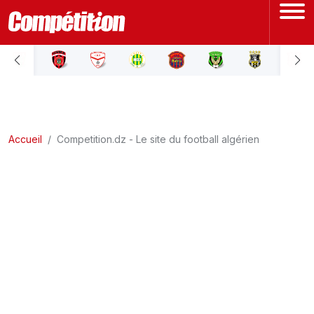
ACCUEIL
LIGUE 1
Accueil
LIGUE 2
Competition.dz - Le site du football algérien
COUPE D'ALGÉRIE
ÉQUIPE NATIONALE
COUPE DU MONDE
Actualités
Interviews